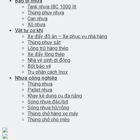
Bao bì nhựa
Tank nhựa IBC 1000 lít
Thùng phuy nhựa
Can nhựa
Xô nhựa
Vật tư cơ khí
Xe đẩy đồ ăn – Xe phục vụ nhà hàng
Thùng phuy sắt
Lồng trữ hàng thép
Xe đẩy lồng thép
Nhà vệ sinh di động
Bốt bảo vệ
Trụ phân cách Inox
Nhựa công nghiệp
Thùng nhựa
Pallet nhựa
Khay kệ dụng cụ đa năng
Sóng nhựa đặc/bít
Sóng nhựa hở/rỗng
Thùng chở hàng xe máy
Thùng chở chó mèo