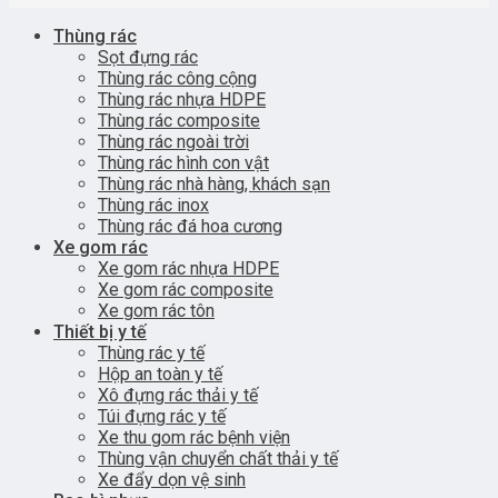
Thùng rác
Sọt đựng rác
Thùng rác công cộng
Thùng rác nhựa HDPE
Thùng rác composite
Thùng rác ngoài trời
Thùng rác hình con vật
Thùng rác nhà hàng, khách sạn
Thùng rác inox
Thùng rác đá hoa cương
Xe gom rác
Xe gom rác nhựa HDPE
Xe gom rác composite
Xe gom rác tôn
Thiết bị y tế
Thùng rác y tế
Hộp an toàn y tế
Xô đựng rác thải y tế
Túi đựng rác y tế
Xe thu gom rác bệnh viện
Thùng vận chuyển chất thải y tế
Xe đẩy dọn vệ sinh