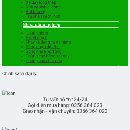
Xe đẩy lồng thép
Nhà vệ sinh di động
Bốt bảo vệ
Trụ phân cách Inox
Nhựa công nghiệp
Thùng nhựa
Pallet nhựa
Khay kệ dụng cụ đa năng
Sóng nhựa đặc/bít
Sóng nhựa hở/rỗng
Thùng chở hàng xe máy
Thùng chở chó mèo
Chính sách đại lý
Tư vấn hỗ trợ 24/24
Gọi điện mua hàng: 0356 364 023
Giao nhận - vận chuyển: 0356 364 023