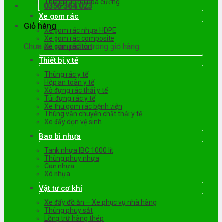
Thùng rác đá hoa cương
0356 364 023
Xe gom rác
Giỏ hàng
Xe gom rác nhựa HDPE
Xe gom rác composite
Chưa có sản phẩm trong giỏ hàng.
Xe gom rác tôn
Thiết bị y tế
Thùng rác y tế
Hộp an toàn y tế
Xô đựng rác thải y tế
Túi đựng rác y tế
Xe thu gom rác bệnh viện
Thùng vận chuyển chất thải y tế
Xe đẩy dọn vệ sinh
Bao bì nhựa
Tank nhựa IBC 1000 lít
Thùng phuy nhựa
Can nhựa
Xô nhựa
Vật tư cơ khí
Xe đẩy đồ ăn – Xe phục vụ nhà hàng
Thùng phuy sắt
Lồng trữ hàng thép