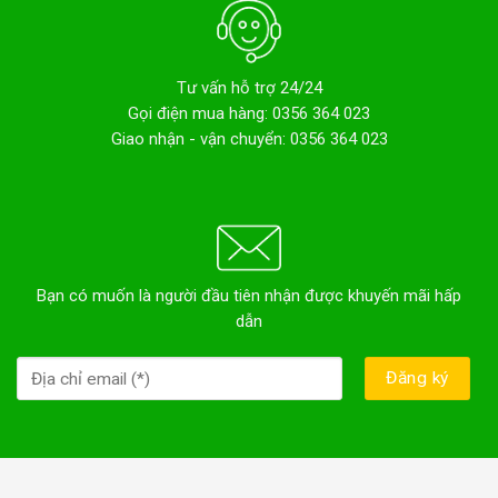
Khả năng chịu nhiệt cao, không bị biến dạng hay bong
tróc, đảm bảo tuổi thọ lâu dài.
Chống thấm nước, chống nấm mốc, dễ dàng vệ sinh,
Tư vấn hỗ trợ 24/24
Gọi điện mua hàng: 0356 364 023
giữ cho thùng rác luôn sạch sẽ.
Giao nhận - vận chuyển: 0356 364 023
3. An toàn cho sức khỏe
Đá hoa cương là vật liệu tự nhiên, không chứa hóa chất độc
hại, an toàn cho sức khỏe con người. Chống nấm mốc, vi
khuẩn, hạn chế tối đa sự phát sinh mầm bệnh từ rác thải.
4. Dễ dàng vệ sinh
Bạn có muốn là người đầu tiên nhận được khuyến mãi hấp
dẫn
Bề mặt đá hoa cương nhẵn bóng, không bám bụi, dễ dàng
lau chùi bằng nước sạch hoặc dung dịch vệ sinh nhẹ.
Sử dụng hóa chất tẩy rửa nhẹ nhàng, không làm ảnh hưởng
đến chất lượng và vẻ đẹp của thùng rác.
5. Phong phú về mẫu mã và kích thước