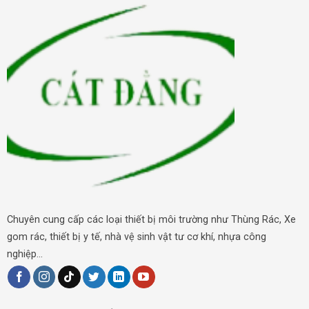
Thùng rác đá hoa cương được thiết kế với nhiều kiểu dáng,
kích thước đa dạng, đáp ứng nhu cầu sử dụng của mọi đối
tượng.
Từ loại thùng rác nhỏ đặt trong nhà, văn phòng, đến loại
thùng rác lớn cho công viên, khu đô thị, trường học, bệnh
viện,…
Ứng dụng của thùng rác đá hoa cương
Trong nhà: Thùng rác đá hoa cương được sử dụng
trong phòng khách, phòng ngủ, nhà bếp, phòng tắm,
tạo điểm nhấn sang trọng, góp phần nâng cao thẩm
mỹ cho không gian sống.
Chuyên cung cấp các loại thiết bị môi trường như Thùng Rác, Xe
gom rác, thiết bị y tế, nhà vệ sinh vật tư cơ khí, nhựa công
Văn phòng: Thùng rác đá hoa cương phù hợp với các
nghiệp...
văn phòng hiện đại, tạo sự chuyên nghiệp, lịch sự.
Công viên, khu đô thị: Thùng rác đá hoa cương được
sử dụng rộng rãi trong các công viên, khu đô thị, tạo