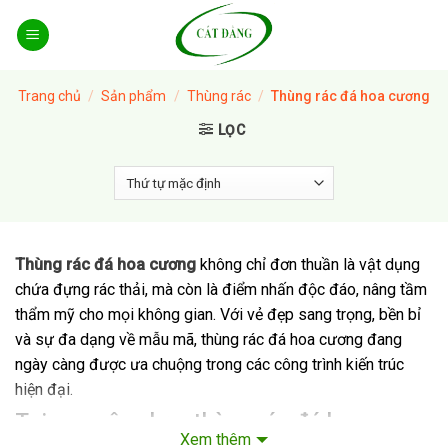
Skip
to
content
Trang chủ
/
Sản phẩm
/
Thùng rác
/
Thùng rác đá hoa cương
LỌC
Thùng rác đá hoa cương
không chỉ đơn thuần là vật dụng
chứa đựng rác thải, mà còn là điểm nhấn độc đáo, nâng tầm
thẩm mỹ cho mọi không gian. Với vẻ đẹp sang trọng, bền bỉ
và sự đa dạng về mẫu mã, thùng rác đá hoa cương đang
ngày càng được ưa chuộng trong các công trình kiến trúc
hiện đại.
Tại sao nên chọn thùng rác đá hoa
Xem thêm