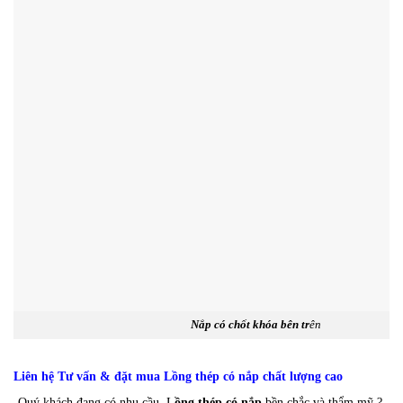
Nắp có chốt khóa bên tr
ên
Liên hệ Tư vấn & đặt mua Lồng thép có nắp chất lượng cao
-Quý khách đang có nhu cầu L
ồng thép có nắp
bền chắc và thẩm mỹ ?