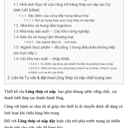
Hình ảnh thực tế của Lồng trữ hàng thép có nắp tại Cty
XNK CÁT ĐẰNG
Đặc điểm của Lồng đẩy hàng bằng thép
Nơi sử dụng hiệu quả Lồng thép có nắp đậy
Nhà kho và trung tâm logistics
Nhà máy sản xuất – Các Khu công nghiệp
Siêu thị và trung tâm thương mại
Các ngành điện tử – linh kiện
Ngành thực phẩm – đồ uống ( trong điều kiện không tiếp
xúc trực tiếp )
Các khu vực xuất – nhập khẩu
Ưu điểm của dòng sản phẩm Xe đẩy hàng bằng thép có nắp:
+Một số mẫu còn Lồng thép có bánh xe có khóa ( Phanh ) giúp
cố định vị trí xe khi cần thiết.
Liên hệ Tư vấn & đặt mua Lồng thép có nắp chất lượng cao
Thiết kế của
Lồng thép có nắp
bao gồm khung sườn vững chắc, các
thanh lưới thép tạo thành thành lồng,
Cùng với bánh xe chịu tải sẽ giúp cho thiết bị di chuyển được dễ dàng và
linh hoạt khi chứa hàng bên trong
Đối với
Lồng thép có nắp đậy
hoặc cửa mở phía trước mang lại nhiều
thuận tiện cho việc xếp dỡ hàng hóa.