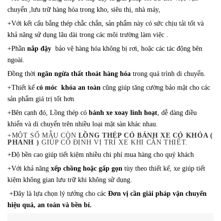
chuyển ,lưu trữ hàng hóa trong kho, siêu thị, nhà máy,
+Với kết cấu bằng thép chắc chắn, sản phẩm này có sức chịu tải tốt và
khả năng sử dụng lâu dài trong các môi trường làm việc .
+Phần
nắp đậy
bảo vệ hàng hóa không bị rơi, hoặc các tác động bên
ngoài.
Đồng thời
ngăn ngừa thất thoát hàng hóa
trong quá trình di chuyển.
+Thiết kế
có móc khóa an toàn
cũng giúp tăng cường bảo mật cho các
sản phẩm giá trị tốt hơn
+Bên cạnh đó, Lồng thép có
bánh xe xoay linh hoạt
, dễ dàng điều
khiển và di chuyển trên nhiều loại mặt sàn khác nhau.
+MỘT SỐ MẪU CÒN
LỒNG THÉP CÓ BÁNH XE CÓ KHÓA (
PHANH )
GIÚP CỐ ĐỊNH VỊ TRÍ XE KHI CẦN THIẾT.
+Độ bền cao giúp tiết kiệm nhiều chi phí mua hàng cho quý khách
+Với khả năng
xếp chồng hoặc gấp gọn
tùy theo thiết kế, xe giúp tiết
kiệm không gian lưu trữ khi không sử dụng.
+Đây là lựa chọn lý tưởng cho các
Đơn vị cần giải pháp vận chuyển
hiệu quả, an toàn và bền bỉ.