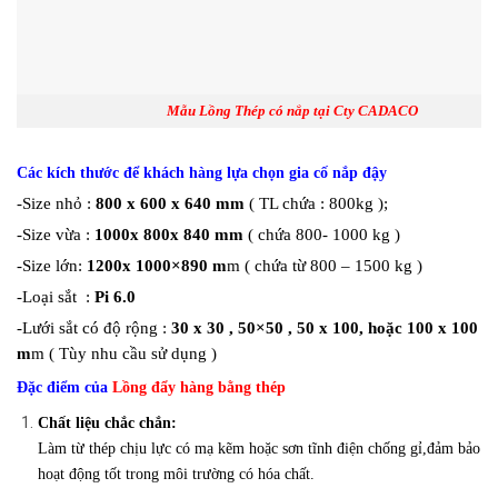
Mẫu Lồng Thép có nắp tại Cty CADACO
Các kích thước để khách hàng lựa chọn gia cố nắp đậy
-Size nhỏ :
800 x 600 x 640 mm
( TL chứa : 800kg );
-Size vừa :
1000x 800x 840 mm
( chứa 800- 1000 kg )
-Size lớn:
1200x 1000×890 m
m ( chứa từ 800 – 1500 kg )
-Loại sắt :
Pi 6.0
-Lưới sắt có độ rộng :
30 x 30 , 50×50 , 50 x 100, hoặc 100 x 100
m
m ( Tùy nhu cầu sử dụng )
Đặc điểm của
Lồng đẩy hàng bằng thép
Chất liệu chắc chắn:
Làm từ thép chịu lực có mạ kẽm hoặc sơn tĩnh điện chống gỉ,đảm bảo
hoạt động tốt trong môi trường có hóa chất.