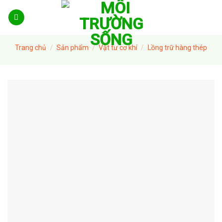
Skip
to
content
Trang chủ
/
Sản phẩm
/
Vật tư cơ khí
/
Lồng trữ hàng thép