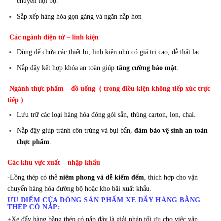
chuyển nội bộ.
Sắp xếp hàng hóa gọn gàng và ngăn nắp hơn
Các ngành điện tử – linh kiện
Dùng để chứa các thiết bị, linh kiện nhỏ có giá trị cao, dễ thất lạc.
Nắp đậy kết hợp khóa an toàn giúp
tăng cường bảo mật
.
Ngành thực phẩm – đồ uống ( trong điều kiện không tiếp xúc trực
tiếp )
Lưu trữ các loại hàng hóa đóng gói sẵn, thùng carton, lon, chai.
Nắp đậy giúp tránh côn trùng và bụi bẩn,
đảm bảo vệ sinh an toàn
thực phẩm
.
Các khu vực xuất – nhập khẩu
-Lồng thép có thể
niêm phong và dễ kiểm đếm
, thích hợp cho vận
chuyển hàng hóa đường bộ hoặc kho bãi xuất khẩu.
ƯU ĐIỂM CỦA DÒNG SẢN PHẨM XE ĐẨY HÀNG BẰNG
THÉP CÓ NẮP:
+Xe đẩy hàng bằng thép có nắp đậy là giải pháp tối ưu cho việc vận