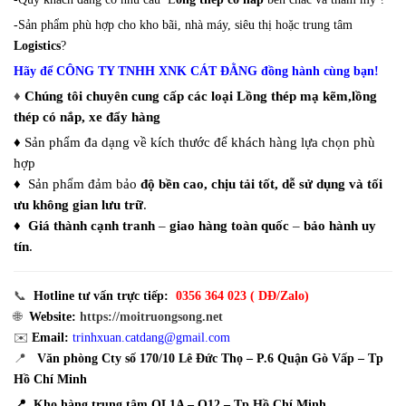
-Sản phẩm phù hợp cho kho bãi, nhà máy, siêu thị hoặc trung tâm
Logistics
?
Hãy để CÔNG TY TNHH XNK CÁT ĐẰNG đồng hành cùng bạn!
♦
Chúng tôi chuyên cung cấp các loại Lồng thép mạ kẽm,lồng
thép có nắp, xe đẩy hàng
♦ Sản phẩm đa dạng về kích thước để khách hàng lựa chọn phù
hợp
♦ Sản phẩm đảm bảo
độ bền cao, chịu tải tốt, dễ sử dụng và tối
ưu không gian lưu trữ
.
♦
Giá thành cạnh tranh
–
giao hàng toàn quốc
–
bảo hành uy
tín
.
📞
Hotline tư vấn trực tiếp:
0356 364 023 ( DĐ/Zalo)
🌐
Website:
https://moitruongsong.net
✉️
Email:
trinhxuan.catdang@gmail.com
📍
Văn phòng Cty số 170/10 Lê Đức Thọ – P.6 Quận Gò Vấp – Tp
Hồ Chí Minh
📍 Kho hàng trung tâm QL1A – Q12 – Tp Hồ Chí Minh