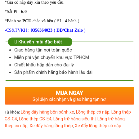
*Gia cố nắp đậy kín theo yêu cầu.
*Sắt Pi :
6.0
*Bánh xe
PCU
chắc và bền ( SL: 4 bánh )
-CS&TVKH :
0356364023 ( DĐ/Chat Zalo )
Khuyến mãi đặc biệt
Giao hàng tận nơi toàn quốc
Miễn phí vận chuyển khu vực TPHCM
Chiết khấu hấp dẫn cho đại lý
Sản phẩm chính hãng bảo hành lâu dài
MUA NGAY
Gọi điện xác nhận và giao hàng tận nơi
Lồng đẩy hàng bốn bánh xe
Lồng thép có nắp
Lồng thép
Từ khóa:
,
,
GS-C4
Lồng thép GS-E4
Lồng trữ hàng siêu thị
Lồng trữ hàng
,
,
,
thép có nắp
Xe đẩy hàng lồng thép
Xe đẩy lồng thép có nắp
,
,