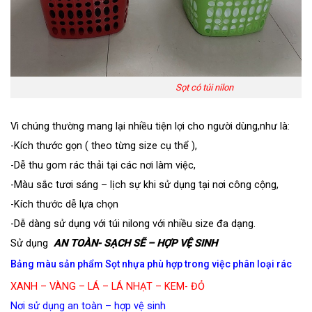
Sọt có túi nilon
Vì chúng thường mang lại nhiều tiện lợi cho người dùng,như là:
-Kích thước gọn ( theo từng size cụ thể ),
-Dễ thu gom rác thải tại các nơi làm việc,
-Màu sắc tươi sáng – lịch sự khi sử dụng tại nơi công cộng,
-Kích thước dễ lựa chọn
-Dễ dàng sử dụng với túi nilong với nhiều size đa dạng.
Sử dụng
AN TOÀN- SẠCH SẼ – HỢP VỆ SINH
Bảng màu sản phẩm Sọt nhựa phù hợp trong việc phân loại rác
XANH – VÀNG – LÁ – LÁ NHẠT – KEM- ĐỎ
Nơi sử dụng an toàn – hợp vệ sinh