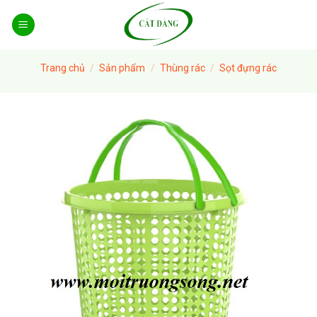
Skip
to
content
Trang chủ
/
Sản phẩm
/
Thùng rác
/
Sọt đựng rác