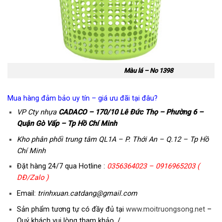
Màu lá – No 1398
Mua hàng đảm bảo uy tín – giá ưu đãi tại đâu?
VP Cty nhựa
CADACO
– 170/10 Lê Đức Thọ – Phường 6 –
Quận Gò Vấp – Tp Hồ Chí Minh
Kho phân phối trung tâm QL1A – P. Thới An – Q.12 – Tp Hồ
Chí Minh
Đặt hàng 24/7 qua Hotline :
0356364023 – 0916965203 (
DĐ/Zalo )
Email:
trinhxuan.catdang@gmail.com
Sản phẩm tương tự có đầy đủ tại
www.moitruongsong.net
–
Quý khách vui lòng tham khảo ./.