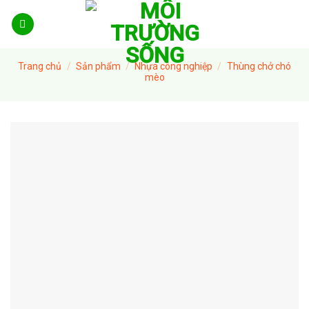
Skip
to
content
Trang chủ
/
Sản phẩm
/
Nhựa công nghiệp
/
Thùng chở chó
mèo