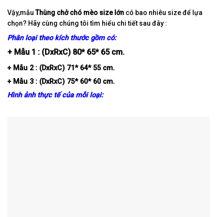
Vậy,mẫu
Thùng chở chó mèo size lớn
có bao nhiêu size để lựa
chọn? Hãy cùng chúng tôi tìm hiểu chi tiết sau đây :
Phân loại theo kích thước gồm có:
+ Mẫu 1 : (DxRxC) 80* 65* 65 cm.
+ Mẫu 2 : (DxRxC) 71* 64* 55 cm.
+ Mẫu 3 : (DxRxC) 75* 60* 60 cm.
Hình ảnh thực tế của mỗi loại: