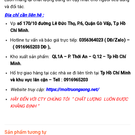
và đối tác.
Địa chỉ cần liên hệ :
V.p
số 170/10 đường Lê Đức Thọ, P.6, Quận Gò Vấp, T.p Hồ
Chí Minh.
Hotline tư vấn và báo giá trực tiếp:
0356364023 ( DĐ/Zalo) –
( 0916965203 DĐ ),
Kho xuất sản phẩm:
QL1A – P. Thới An – Q.12 – Tp Hồ Chí
Minh.
Hổ trợ giao hàng tại các nhà xe đi liên tỉnh tại
Tp Hồ Chí Minh
và khu vực lân cận – Tell : 0916965203
Website truy cập:
https://moitruongsong.net/
HÃY ĐẾN VỚI CTY CHÚNG TÔI ” CHẤT LƯỢNG LUÔN ĐƯỢC
KHẲNG ĐỊNH “
Sản phẩm tương tự