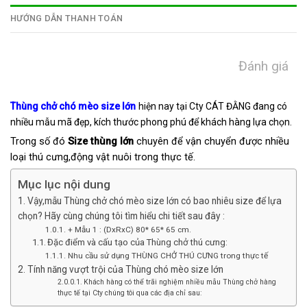
HƯỚNG DẪN THANH TOÁN
Đánh giá
Thùng chở chó mèo size lớn
hiện nay tại Cty CÁT ĐẰNG đang có
nhiều mẫu mã đẹp, kích thước phong phú
để khách hàng lựa chọn.
Trong số đó
Size thùng lớn
chuyên để vận chuyển được nhiều
loại thú cưng,động vật nuôi trong thực tế.
Mục lục nội dung
Vậy,mẫu Thùng chở chó mèo size lớn có bao nhiêu size để lựa
chọn? Hãy cùng chúng tôi tìm hiểu chi tiết sau đây :
+ Mẫu 1 : (DxRxC) 80* 65* 65 cm.
Đặc điểm và cấu tạo của Thùng chở thú cưng:
Nhu cầu sử dụng THÙNG CHỞ THÚ CƯNG trong thực tế
Tính năng vượt trội của Thùng chó mèo size lớn
Khách hàng có thể trãi nghiệm nhiều mẫu Thùng chở hàng
thực tế tại Cty chúng tôi qua các địa chỉ sau: