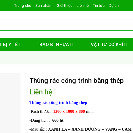
Trang chủ
Sản phẩm
Giới thiệu
Liên hệ
Tin tức
Dự án
 BỊ Y TẾ
BAO BÌ NHỰA
VẬT TƯ CƠ KHÍ
Thùng rác công trình bằng thép
Liên hệ
Thùng rác công trình bằng thép
-Kích thước:
1200 x 1000 x 800
mm,
-Dung tích :
660 lit
-Màu sắc :
XANH LÁ – XANH DƯƠNG – VÀNG – CAM