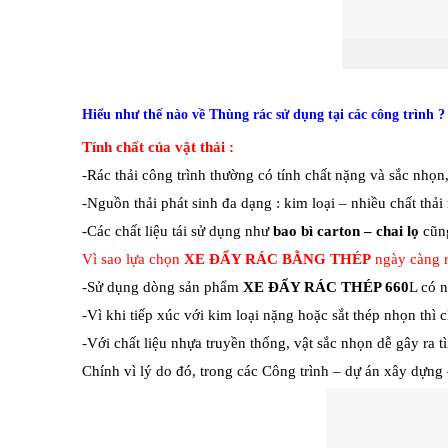
Cấu t
Hiểu như thế nào về
Thùng rác sử dụng tại các công trình ?
Tính chất của vật thải :
-Rác thải công trình thường có tính chất nặng và sắc nhọn
-Nguồn thải phát sinh đa dạng : kim loại – nhiều chất thả
-Các chất liệu tái sử dụng như
bao bì carton – chai lọ
cũn
Vì sao lựa chọn
XE ĐẨY RÁC BẰNG THÉP
ngày càng r
-Sử dụng dòng sản phẩm
XE ĐẨY RÁC THÉP 660
L có n
-Vì khi tiếp xúc với kim loại nặng hoặc sắt thép nhọn thì c
-Với chất liệu nhựa truyền thống, vật sắc nhọn dễ gây ra tì
Chính vì lý do đó, trong các Công trình – dự án xây dựn