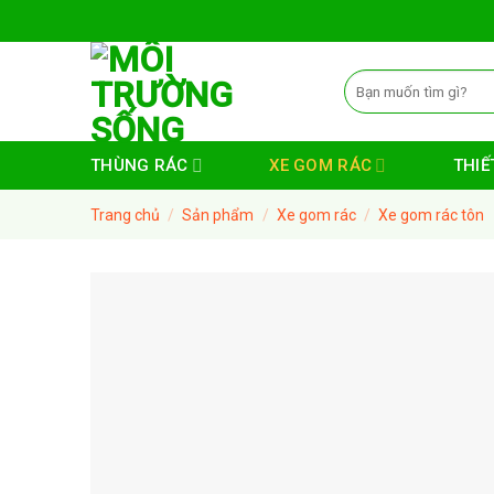
Skip
to
content
Tìm
kiếm:
THÙNG RÁC
XE GOM RÁC
THIẾT
Trang chủ
/
Sản phẩm
/
Xe gom rác
/
Xe gom rác tôn