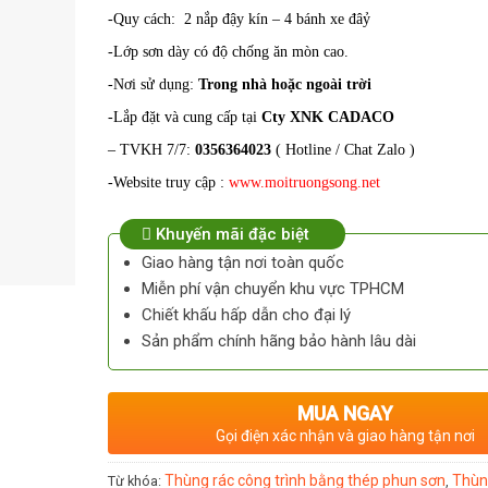
-Quy cách: 2 nắp đậy kín – 4 bánh xe đâỷ
-Lớp sơn dày có độ chống ăn mòn cao.
-Nơi sử dụng:
Trong nhà hoặc ngoài trời
-Lắp đặt và cung cấp tại
Cty XNK CADACO
– TVKH 7/7:
0356364023
( Hotline / Chat Zalo )
-Website truy cập :
www.moitruongsong.net
Khuyến mãi đặc biệt
Giao hàng tận nơi toàn quốc
Miễn phí vận chuyển khu vực TPHCM
Chiết khấu hấp dẫn cho đại lý
Sản phẩm chính hãng bảo hành lâu dài
MUA NGAY
Gọi điện xác nhận và giao hàng tận nơi
Thùng rác công trình bằng thép phun sơn
Thùn
Từ khóa:
,