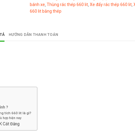
bánh xe
Thùng rác thép 660 lit
Xe đẩy rác thép 660 lit
,
,
,
660 lit bằng thép
TẢ
HƯỚNG DẪN THANH TOÁN
ình ?
 tích 660 lit là gì?
hù hợp hiện nay
NK Cát Đằng