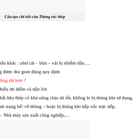
ạo chi tiết của Thùng rác thép
,
i rắn khác : như cát – bùn – vải bị nhiễm dầu….
g được thu gom đúng quy định
ộng rãi hơn ?
hiêu ưu điểm và tiện ích
hất liệu thép có khả năng chịu tải tốt, không lo bị thủng khi sử dụng,
nh trạng bể/ vỡ thùng – hoặc bị thủng khi tiếp xúc trực tiếp,
g – Nhà máy sản xuất công nghiệp,…