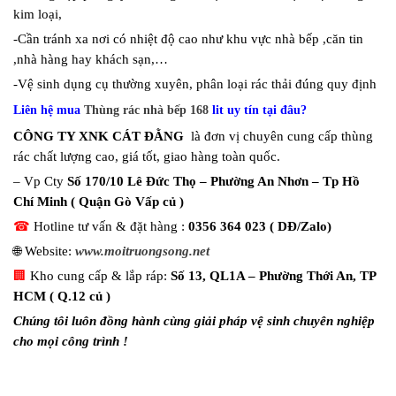
kim loại,
-Cần tránh xa nơi có nhiệt độ cao như khu vực nhà bếp ,căn tin
,nhà hàng hay khách sạn,…
-Vệ sinh dụng cụ thường xuyên, phân loại rác thải đúng quy định
Liên hệ mua
Thùng rác nhà bếp 168
lit uy tín tại đâu?
CÔNG TY XNK CÁT ĐẰNG
là đơn vị chuyên cung cấp thùng
rác chất lượng cao, giá tốt, giao hàng toàn quốc.
– Vp Cty
Số 170/10 Lê Đức Thọ – Phường An Nhơn – Tp Hồ
Chí Minh ( Quận Gò Vấp củ )
☎
Hotline tư vấn & đặt hàng :
0356 364 023 ( DĐ/Zalo)
🌐 Website:
www.moitruongsong.net
🏢
Kho cung cấp & lắp ráp:
Số 13, QL1A – Phường Thới An, TP
HCM ( Q.12 củ )
Chúng tôi luôn đồng hành cùng giải pháp vệ sinh chuyên nghiệp
cho mọi công trình !