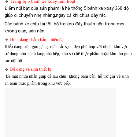
🔹
Trang bị 5 bánh xe xoay linh hoạt
Điểm nổi bật của sản phẩm là hệ thống 5 bánh xe xoay 360 độ
giúp di chuyển nhẹ nhàng,ngay cả khi chứa đầy rác.
Các bánh xe chịu tải tốt, hỗ trợ kéo đẩy thuận tiện trong mọi
không gian, sàn nền.
🔹
Hình dáng chắc chắn – hiện đại
Kiểu dáng tròn gọn gàng, màu sắc sạch đẹp phù hợp với nhiều khu vực
sử dụng như hành lang,nhà bếp, khu sơ chế thực phẩm hoặc khu thu gom
rác nội bộ.
🔹
Dễ dàng vệ sinh thiết bị
Bề mặt nhựa nhẵn giúp dễ lau chùi, không bám bẩn, hỗ trợ giữ vệ sinh
an toàn thực phẩm trong khu vực bếp.