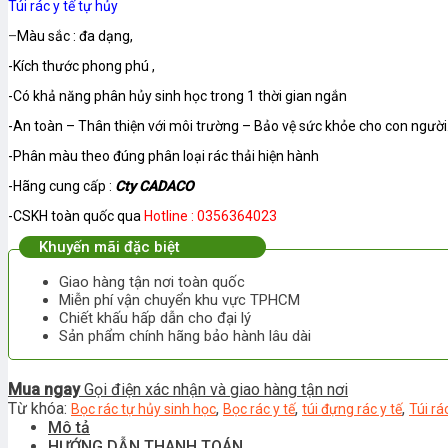
Túi rác y tế tự hủy
–
Màu sắc : đa dạng,
-Kích thước phong phú ,
-Có khả năng phân hủy sinh học trong 1 thời gian ngắn
-An toàn – Thân thiện với môi trường – Bảo vệ sức khỏe cho con người
-Phân màu theo đúng phân loại rác thải hiện hành
-Hãng cung cấp :
Cty CADACO
-CSKH toàn quốc qua
Hotline : 0356364023
Khuyến mãi đặc biệt
Giao hàng tận nơi toàn quốc
Miễn phí vận chuyển khu vực TPHCM
Chiết khấu hấp dẫn cho đại lý
Sản phẩm chính hãng bảo hành lâu dài
Mua ngay
Gọi điện xác nhận và giao hàng tận nơi
Từ khóa:
,
,
,
Bọc rác tự hủy sinh học
Bọc rác y tế
túi đựng rác y tế
Túi rá
Mô tả
HƯỚNG DẪN THANH TOÁN