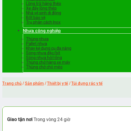
Lồng trữ hàng thép
Xe đẩy lồng thép
Nhà vệ sinh di động
Bốt bảo vệ
Trụ phân cách Inox
Nhựa công nghiệp
Thùng nhựa
Pallet nhựa
Khay kệ dụng cụ đa năng
Sóng nhựa đặc/bít
Sóng nhựa hở/rỗng
Thùng chở hàng xe máy
Thùng chở chó mèo
Trang chủ
/
Sản phẩm
/
Thiết bị y tế
/
Túi đựng rác y tế
Giao tận nơi
Trong vòng 24 giờ