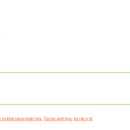
.
,
,
c có khả năng phân hủy
Túi rác sịnh học
túi rác y tế