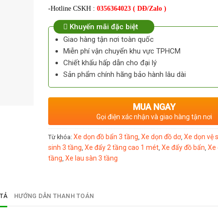
-Hotline CSKH :
0356364023 ( DĐ/Zalo )
Khuyến mãi đặc biệt
Giao hàng tận nơi toàn quốc
Miễn phí vận chuyển khu vực TPHCM
Chiết khấu hấp dẫn cho đại lý
Sản phẩm chính hãng bảo hành lâu dài
MUA NGAY
Gọi điện xác nhận và giao hàng tận nơi
Xe dọn đồ bẩn 3 tầng
Xe dọn đồ dơ
Xe dọn vệ 
Từ khóa:
,
,
sinh 3 tầng
Xe đẩy 2 tầng cao 1 mét
Xe đẩy đồ bẩn
Xe 
,
,
,
tầng
Xe lau sàn 3 tầng
,
TẢ
HƯỚNG DẪN THANH TOÁN