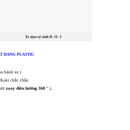
Xe dọn vệ sinh D- 11- 1
T DANG PLASTIC
ủa bánh xe )
i Kaki chắc chắn
bánh
xoay điều hướng 360
° ),