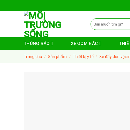
Skip
to
content
Tìm
kiếm:
THÙNG RÁC
XE GOM RÁC
THIẾT
Trang chủ
/
Sản phẩm
/
Thiết bị y tế
/
Xe đẩy dọn vệ si