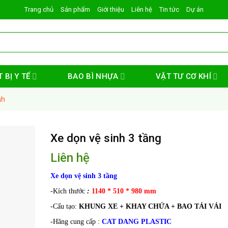
Trang chủ
Sản phẩm
Giới thiệu
Liên hệ
Tin tức
Dự án
 BỊ Y TẾ
BAO BÌ NHỰA
VẬT TƯ CƠ KHÍ
nh
Xe dọn vệ sinh 3 tầng
Liên hệ
Xe dọn vệ sinh 3 tầng
-Kích thước
:
1140 * 510 * 980 mm
-Cấu tạo:
KHUNG XE + KHAY CHỨA + BAO TẢI VẢI
-Hãng cung cấp :
CAT DANG PLASTIC