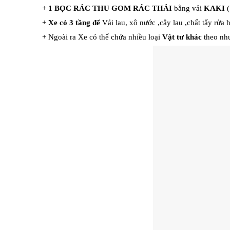
+
1 BỌC RÁC THU GOM RÁC THẢI
bằng vải
KAKI
(
+
Xe có 3 tầng để
Vải lau, xô nước ,cây lau ,chất tẩy rửa
+ Ngoài ra Xe có thể chứa nhiều loại
Vật tư khác
theo nhu