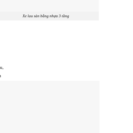
u sàn bằng nhựa 3 tầng
u,
n