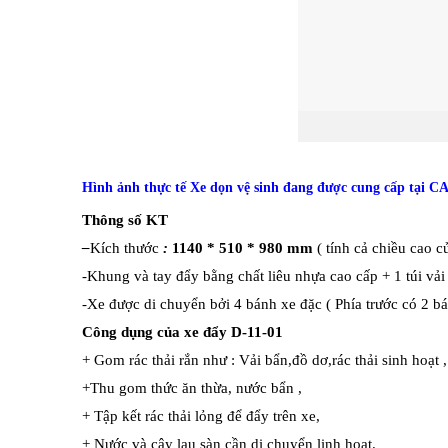
Hình ảnh thực tế Xe dọn vệ sinh đang được cung cấp tại
CA
Thông số KT
–
Kích thước
:
1140 * 510 * 980 mm
( tính cả chiều cao c
-Khung và tay đẩy bằng chất liêu nhựa cao cấp + 1 túi vả
-Xe được di chuyển bởi 4 bánh xe đặc ( Phía trước có 2 
Công dụng của xe đẩy D-11-01
+ Gom rác thải rắn như : Vải bẩn,đồ dơ,rác thải sinh hoạt ,
+Thu gom thức ăn thừa, nước bẩn ,
+ Tập kết rác thải lỏng để đẩy trên xe,
+ Nước và cây lau sàn cần di chuyển linh hoạt.