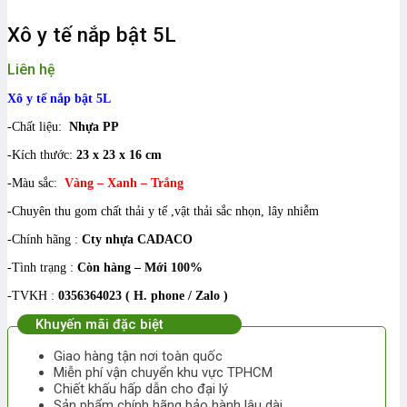
Xô y tế nắp bật 5L
Liên hệ
Xô y tế nắp bật 5L
-Chất liệu:
Nhựa PP
-Kích thước:
23 x 23 x 16 cm
-Màu sắc:
Vàng – Xanh – Trắng
-Chuyên thu gom chất thải y tế ,vật thải sắc nhọn, lây nhiễm
-Chính hãng :
Cty nhựa CADACO
-Tình trạng :
Còn hàng – Mới 100%
-TVKH :
0356364023 ( H. phone / Zalo )
Khuyến mãi đặc biệt
Giao hàng tận nơi toàn quốc
Miễn phí vận chuyển khu vực TPHCM
Chiết khấu hấp dẫn cho đại lý
Sản phẩm chính hãng bảo hành lâu dài