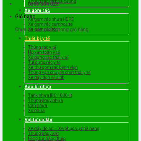
Thùng rác đá hoa cương
0356 364 023
Xe gom rác
Giỏ hàng
Xe gom rác nhựa HDPE
Xe gom rác composite
Chưa có sản phẩm trong giỏ hàng.
Xe gom rác tôn
Thiết bị y tế
Thùng rác y tế
Hộp an toàn y tế
Xô đựng rác thải y tế
Túi đựng rác y tế
Xe thu gom rác bệnh viện
Thùng vận chuyển chất thải y tế
Xe đẩy dọn vệ sinh
Bao bì nhựa
Tank nhựa IBC 1000 lít
Thùng phuy nhựa
Can nhựa
Xô nhựa
Vật tư cơ khí
Xe đẩy đồ ăn – Xe phục vụ nhà hàng
Thùng phuy sắt
Lồng trữ hàng thép