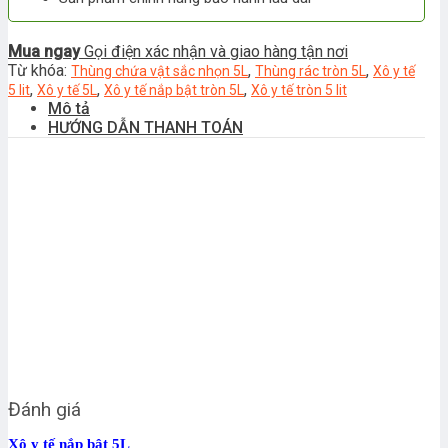
Mua ngay
Gọi điện xác nhận và giao hàng tận nơi
Từ khóa:
,
,
Thùng chứa vật sắc nhọn 5L
Thùng rác tròn 5L
Xô y tế
,
,
,
5 lit
Xô y tế 5L
Xô y tế nắp bật tròn 5L
Xô y tế tròn 5 lit
Mô tả
HƯỚNG DẪN THANH TOÁN
Đánh giá
Xô y tế nắp bật 5L