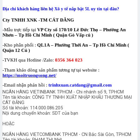
Địa chỉ khách hàng liên hệ
Xô y tế nắp bật 5L uy tín
tại đâu?
Cty TNHH XNK -TM CÁT ĐẰNG
-Mẫu trực tiếp tại
VP Cty số
170/10 Lê Đức Thọ – Phường An
Nhơn – Tp Hồ Chí Minh ( Quận Gò Vấp củ )
-Kho phân phối :
QL1A – Phường Thới An – Tp Hồ Chí Minh (
Quận 12 Củ )
-TVKH qua Hotline /Zalo:
0356 364 023
-Tham khảo dòng sản phẩm tương tự tại website :
https://moitruongsong.net/
-Email nhận phản hồi :
trinhxuan.catdang@gmail.com
NGÂN HÀNG VIETINBANK TPHCM - Chi nhánh số 9, TPHCM
Tên tài khoản: CÔNG TY TNHH XUẤT NHẬP KHẨU THƯƠNG MẠI
CÁT ĐẰNG
Số tài khoản: 114.000.086.205
Nội dung chuyển khoản: SDT của bạn
HOẶC
NGÂN HÀNG VIETCOMBANK TPHCM - CN Bắc Sài Gòn, TPHCM
Tên tài khoản: PHẠM THỊ NHỊ