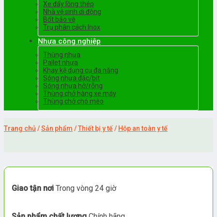
Xe đẩy lồng thép
Nhà vệ sinh di động
Bốt bảo vệ
Trụ phân cách Inox
Nhựa công nghiệp
Thùng nhựa
Pallet nhựa
Khay kệ dụng cụ đa năng
Sóng nhựa đặc/bít
Sóng nhựa hở/rỗng
Thùng chở hàng xe máy
Thùng chở chó mèo
Trang chủ
/
Sản phẩm
/
Thiết bị y tế
/
Hộp an toàn y tế
Giao tận nơi
Trong vòng 24 giờ
Sản phẩm chất lượng
Chính hãng