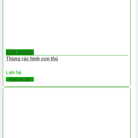
XEM NHANH
Thùng rác hình con thú
Liên hệ
Xem chi tiết