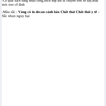
-Có quai xách bằng nhựa cứng,thích hợp khi di chuyển trên xe đẩy,hoặc
móc treo cố định
-Màu sắc :
Vàng có in decan cảnh báo Chất thải Chất thải y tế
–
Sắc nhọn nguy hại