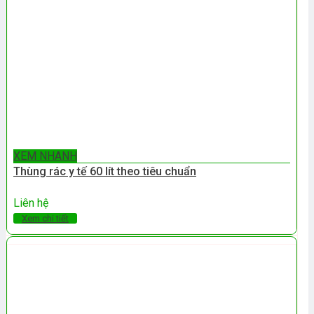
XEM NHANH
Thùng rác y tế 60 lít theo tiêu chuẩn
Liên hệ
Xem chi tiết