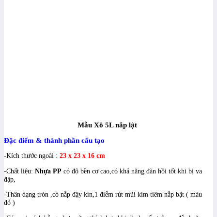
Mẫu Xô 5L nắp lật
Đặc điểm & thành phần cấu tạo
-Kích thước ngoài :
23 x 23 x 16 cm
-Chất liệu:
Nhựa PP
có độ bền cơ cao,có khả năng đàn hồi tốt khi bị va
đập,
-Thân dạng tròn ,có nắp đậy kín,1 điểm rút mũi kim tiêm nắp bật ( màu
đỏ )