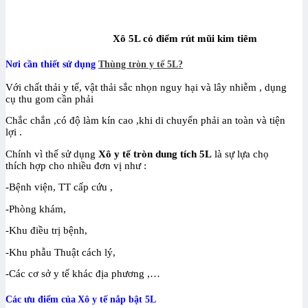
Xô 5L có điểm rút mũi kim tiêm
Nơi cần thiết sử dụng
Thùng tròn y tế 5L?
Với chất thải y tế, vật thải sắc nhọn nguy hại và lây nhiễm , dụng
cụ thu gom cần phải
Chắc chắn ,có độ làm kín cao ,khi di chuyển phải an toàn và tiện
lợi .
Chính vì thế sử dụng
Xô y tế tròn dung tích 5L
là sự lựa chọ
thích hợp cho nhiều đơn vị như :
-Bệnh viện, TT cấp cứu ,
-Phòng khám,
-Khu điều trị bệnh,
-Khu phẫu Thuật cách lý,
-Các cơ sở y tế khác địa phương ,…
Các ưu điểm của
Xô y tế nắp bật 5L