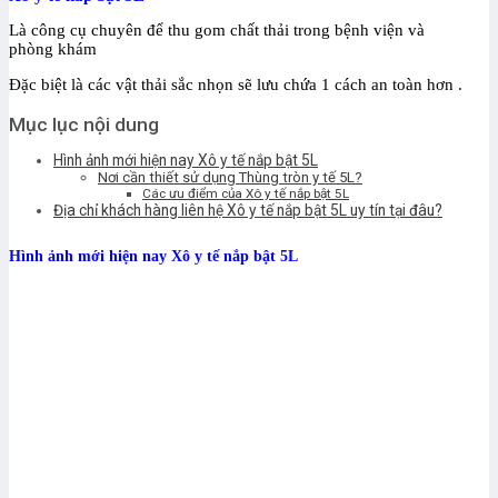
Là công cụ chuyên để thu gom chất thải trong bệnh viện và
phòng khám
Đặc biệt là các vật thải sắc nhọn sẽ lưu chứa 1 cách an toàn hơn .
Mục lục nội dung
Hình ảnh mới hiện nay Xô y tế nắp bật 5L
Nơi cần thiết sử dụng Thùng tròn y tế 5L?
Các ưu điểm của Xô y tế nắp bật 5L
Địa chỉ khách hàng liên hệ Xô y tế nắp bật 5L uy tín tại đâu?
Hình ảnh mới hiện nay Xô y tế nắp bật 5L