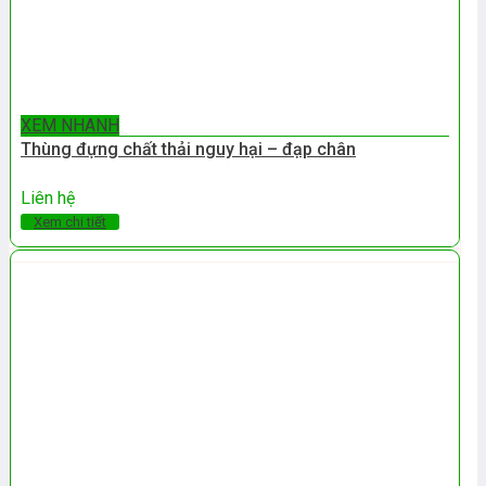
XEM NHANH
Thùng đựng chất thải nguy hại – đạp chân
Liên hệ
Xem chi tiết