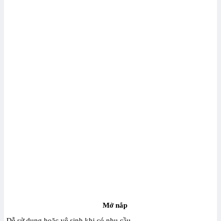
Mở nắp
-Dễ sử dụng hoặc vệ sinh khi có nhu cầu,