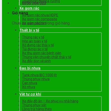
Thùng rác đá hoa cương
0356 364 023
Xe gom rác
Giỏ hàng
Xe gom rác nhựa HDPE
Xe gom rác composite
Chưa có sản phẩm trong giỏ hàng.
Xe gom rác tôn
Thiết bị y tế
Thùng rác y tế
Hộp an toàn y tế
Xô đựng rác thải y tế
Túi đựng rác y tế
Xe thu gom rác bệnh viện
Thùng vận chuyển chất thải y tế
Xe đẩy dọn vệ sinh
Bao bì nhựa
Tank nhựa IBC 1000 lít
Thùng phuy nhựa
Can nhựa
Xô nhựa
Vật tư cơ khí
Xe đẩy đồ ăn – Xe phục vụ nhà hàng
Thùng phuy sắt
Lồng trữ hàng thép