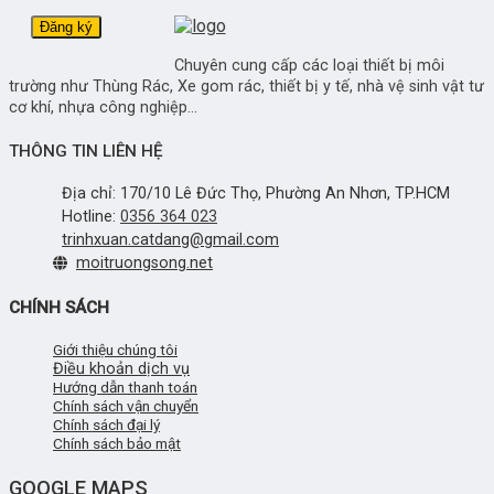
Chuyên cung cấp các loại thiết bị môi
trường như Thùng Rác, Xe gom rác, thiết bị y tế, nhà vệ sinh vật tư
cơ khí, nhựa công nghiệp...
THÔNG TIN LIÊN HỆ
Địa chỉ: 170/10 Lê Đức Thọ, Phường An Nhơn, TP.HCM
Hotline:
0356 364 023
trinhxuan.catdang@gmail.com
moitruongsong.net
CHÍNH SÁCH
Giới thiệu chúng tôi
Điều khoản dịch vụ
Hướng dẫn thanh toán
Chính sách vận chuyển
Chính sách đại lý
Chính sách bảo mật
GOOGLE MAPS