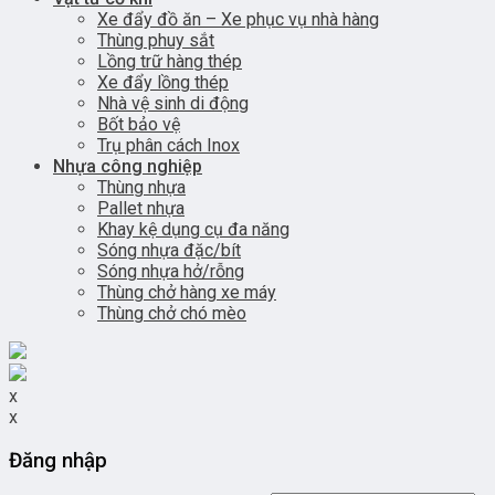
Xe đẩy đồ ăn – Xe phục vụ nhà hàng
Thùng phuy sắt
Lồng trữ hàng thép
Xe đẩy lồng thép
Nhà vệ sinh di động
Bốt bảo vệ
Trụ phân cách Inox
Nhựa công nghiệp
Thùng nhựa
Pallet nhựa
Khay kệ dụng cụ đa năng
Sóng nhựa đặc/bít
Sóng nhựa hở/rỗng
Thùng chở hàng xe máy
Thùng chở chó mèo
x
x
Đăng nhập