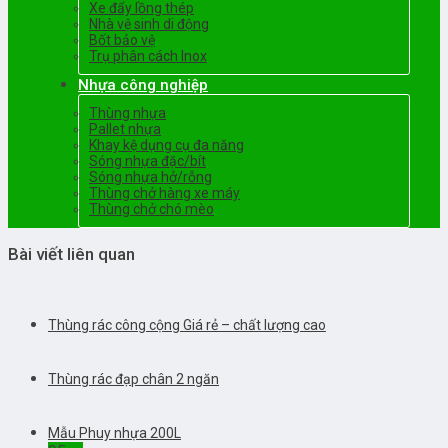
Xe đẩy lồng thép
Nhà vệ sinh di động
Bốt bảo vệ
Trụ phân cách Inox
Nhựa công nghiệp
Thùng nhựa
Pallet nhựa
Khay kệ dụng cụ đa năng
Sóng nhựa đặc/bít
Sóng nhựa hở/rỗng
Thùng chở hàng xe máy
Thùng chở chó mèo
Bài viết liên quan
Thùng rác công cộng Giá rẻ – chất lượng cao
Thùng rác đạp chân 2 ngăn
Mẫu Phuy nhựa 200L