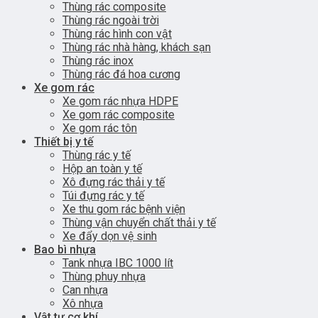
Thùng rác composite
Thùng rác ngoài trời
Thùng rác hình con vật
Thùng rác nhà hàng, khách sạn
Thùng rác inox
Thùng rác đá hoa cương
Xe gom rác
Xe gom rác nhựa HDPE
Xe gom rác composite
Xe gom rác tôn
Thiết bị y tế
Thùng rác y tế
Hộp an toàn y tế
Xô đựng rác thải y tế
Túi đựng rác y tế
Xe thu gom rác bệnh viện
Thùng vận chuyển chất thải y tế
Xe đẩy dọn vệ sinh
Bao bì nhựa
Tank nhựa IBC 1000 lít
Thùng phuy nhựa
Can nhựa
Xô nhựa
Vật tư cơ khí