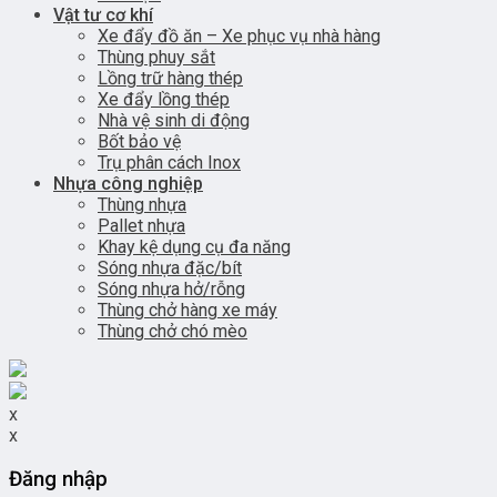
Vật tư cơ khí
Xe đẩy đồ ăn – Xe phục vụ nhà hàng
Thùng phuy sắt
Lồng trữ hàng thép
Xe đẩy lồng thép
Nhà vệ sinh di động
Bốt bảo vệ
Trụ phân cách Inox
Nhựa công nghiệp
Thùng nhựa
Pallet nhựa
Khay kệ dụng cụ đa năng
Sóng nhựa đặc/bít
Sóng nhựa hở/rỗng
Thùng chở hàng xe máy
Thùng chở chó mèo
x
x
Đăng nhập