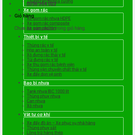
Thùng rác đá hoa cương
0356 364 023
Xe gom rác
Giỏ hàng
Xe gom rác nhựa HDPE
Xe gom rác composite
Chưa có sản phẩm trong giỏ hàng.
Xe gom rác tôn
Thiết bị y tế
Thùng rác y tế
Hộp an toàn y tế
Xô đựng rác thải y tế
Túi đựng rác y tế
Xe thu gom rác bệnh viện
Thùng vận chuyển chất thải y tế
Xe đẩy dọn vệ sinh
Bao bì nhựa
Tank nhựa IBC 1000 lít
Thùng phuy nhựa
Can nhựa
Xô nhựa
Vật tư cơ khí
Xe đẩy đồ ăn – Xe phục vụ nhà hàng
Thùng phuy sắt
Lồng trữ hàng thép