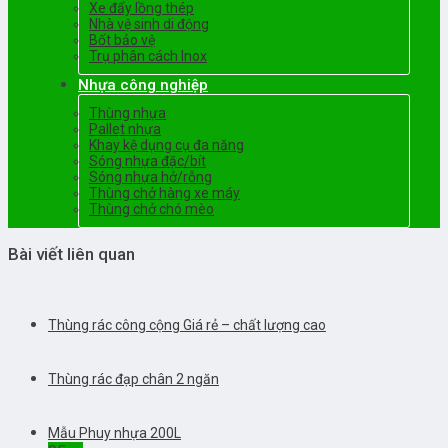
Xe đẩy lồng thép
Nhà vệ sinh di động
Bốt bảo vệ
Trụ phân cách Inox
Nhựa công nghiệp
Thùng nhựa
Pallet nhựa
Khay kệ dụng cụ đa năng
Sóng nhựa đặc/bít
Sóng nhựa hở/rỗng
Thùng chở hàng xe máy
Thùng chở chó mèo
Bài viết liên quan
Thùng rác công cộng Giá rẻ – chất lượng cao
Thùng rác đạp chân 2 ngăn
Mẫu Phuy nhựa 200L