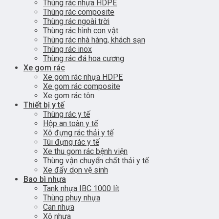
Thùng rác nhựa HDPE
Thùng rác composite
Thùng rác ngoài trời
Thùng rác hình con vật
Thùng rác nhà hàng, khách sạn
Thùng rác inox
Thùng rác đá hoa cương
Xe gom rác
Xe gom rác nhựa HDPE
Xe gom rác composite
Xe gom rác tôn
Thiết bị y tế
Thùng rác y tế
Hộp an toàn y tế
Xô đựng rác thải y tế
Túi đựng rác y tế
Xe thu gom rác bệnh viện
Thùng vận chuyển chất thải y tế
Xe đẩy dọn vệ sinh
Bao bì nhựa
Tank nhựa IBC 1000 lít
Thùng phuy nhựa
Can nhựa
Xô nhựa