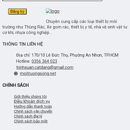
Chuyên cung cấp các loại thiết bị môi
trường như Thùng Rác, Xe gom rác, thiết bị y tế, nhà vệ sinh vật tư
cơ khí, nhựa công nghiệp...
THÔNG TIN LIÊN HỆ
Địa chỉ: 170/10 Lê Đức Thọ, Phường An Nhơn, TP.HCM
Hotline:
0356 364 023
trinhxuan.catdang@gmail.com
moitruongsong.net
CHÍNH SÁCH
Giới thiệu chúng tôi
Điều khoản dịch vụ
Hướng dẫn thanh toán
Chính sách vận chuyển
Chính sách đại lý
Chính sách bảo mật