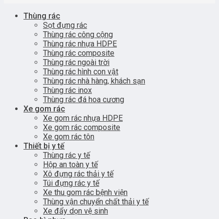
Thùng rác
Sọt đựng rác
Thùng rác công cộng
Thùng rác nhựa HDPE
Thùng rác composite
Thùng rác ngoài trời
Thùng rác hình con vật
Thùng rác nhà hàng, khách sạn
Thùng rác inox
Thùng rác đá hoa cương
Xe gom rác
Xe gom rác nhựa HDPE
Xe gom rác composite
Xe gom rác tôn
Thiết bị y tế
Thùng rác y tế
Hộp an toàn y tế
Xô đựng rác thải y tế
Túi đựng rác y tế
Xe thu gom rác bệnh viện
Thùng vận chuyển chất thải y tế
Xe đẩy dọn vệ sinh