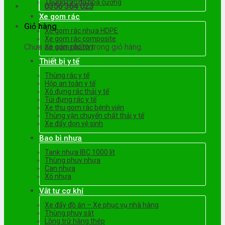
Thùng rác đá hoa cương
0356 364 023
Xe gom rác
Giỏ hàng
Xe gom rác nhựa HDPE
Xe gom rác composite
Chưa có sản phẩm trong giỏ hàng.
Xe gom rác tôn
Thiết bị y tế
Thùng rác y tế
Hộp an toàn y tế
Xô đựng rác thải y tế
Túi đựng rác y tế
Xe thu gom rác bệnh viện
Thùng vận chuyển chất thải y tế
Xe đẩy dọn vệ sinh
Bao bì nhựa
Tank nhựa IBC 1000 lít
Thùng phuy nhựa
Can nhựa
Xô nhựa
Vật tư cơ khí
Xe đẩy đồ ăn – Xe phục vụ nhà hàng
Thùng phuy sắt
Lồng trữ hàng thép