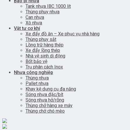
Bao bì nhựa
Tank nhựa IBC 1000 lít
Thùng phuy nhựa
Can nhựa
Xô nhựa
Vật tư cơ khí
Xe đẩy đồ ăn – Xe phục vụ nhà hàng
Thùng phuy sắt
Lồng trữ hàng thép
Xe đẩy lồng thép
Nhà vệ sinh di động
Bốt bảo vệ
Trụ phân cách Inox
Nhựa công nghiệp
Thùng nhựa
Pallet nhựa
Khay kệ dụng cụ đa năng
Sóng nhựa đặc/bít
Sóng nhựa hở/rỗng
Thùng chở hàng xe máy
Thùng chở chó mèo