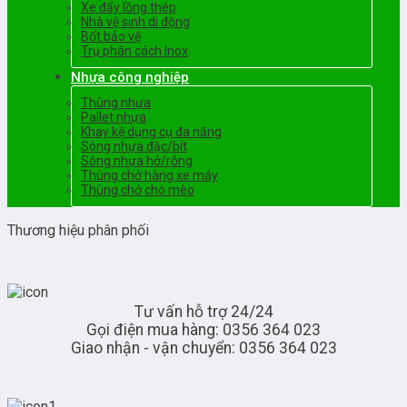
Xe đẩy lồng thép
Nhà vệ sinh di động
Bốt bảo vệ
Trụ phân cách Inox
Nhựa công nghiệp
Thùng nhựa
Pallet nhựa
Khay kệ dụng cụ đa năng
Sóng nhựa đặc/bít
Sóng nhựa hở/rỗng
Thùng chở hàng xe máy
Thùng chở chó mèo
Thương hiệu phân phối
Tư vấn hỗ trợ 24/24
Gọi điện mua hàng: 0356 364 023
Giao nhận - vận chuyển: 0356 364 023