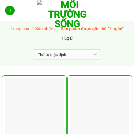
Skip
to
content
Trang chủ
/
Sản phẩm
/
Sản phẩm được gắn thẻ “2 ngăn”
LỌC