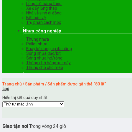
Lồng trữ hàng thép
Xe đẩy lồng thép
Nhà vệ sinh di động
Bốt bảo vệ
Trụ phân cách Inox
Nhựa công nghiệp
Thùng nhựa
Pallet nhựa
Khay kệ dụng cụ đa năng
Sóng nhựa đặc/bít
Sóng nhựa hở/rỗng
Thùng chở hàng xe máy
Thùng chở chó mèo
Trang chủ
/
Sản phẩm
/
Sản phẩm được gắn thẻ “80 lít”
Lọc
Hiển thị kết quả duy nhất
Giao tận nơi
Trong vòng 24 giờ