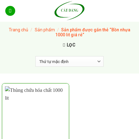
Skip
to
content
Trang chủ
/
Sản phẩm
/
Sản phẩm được gắn thẻ “Bồn nhựa
1000 lit giá rẻ”
LỌC