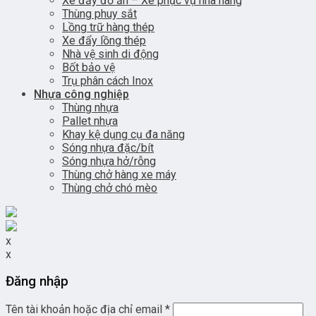
Xe đẩy đồ ăn – Xe phục vụ nhà hàng
Thùng phuy sắt
Lồng trữ hàng thép
Xe đẩy lồng thép
Nhà vệ sinh di động
Bốt bảo vệ
Trụ phân cách Inox
Nhựa công nghiệp
Thùng nhựa
Pallet nhựa
Khay kệ dụng cụ đa năng
Sóng nhựa đặc/bít
Sóng nhựa hở/rỗng
Thùng chở hàng xe máy
Thùng chở chó mèo
x
x
Đăng nhập
Tên tài khoản hoặc địa chỉ email
*