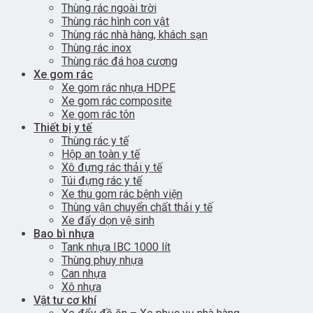
Thùng rác ngoài trời
Thùng rác hình con vật
Thùng rác nhà hàng, khách sạn
Thùng rác inox
Thùng rác đá hoa cương
Xe gom rác
Xe gom rác nhựa HDPE
Xe gom rác composite
Xe gom rác tôn
Thiết bị y tế
Thùng rác y tế
Hộp an toàn y tế
Xô đựng rác thải y tế
Túi đựng rác y tế
Xe thu gom rác bệnh viện
Thùng vận chuyển chất thải y tế
Xe đẩy dọn vệ sinh
Bao bì nhựa
Tank nhựa IBC 1000 lít
Thùng phuy nhựa
Can nhựa
Xô nhựa
Vật tư cơ khí