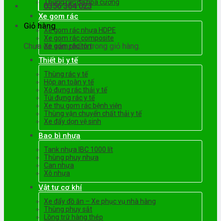
Thùng rác đá hoa cương
0356 364 023
Xe gom rác
Giỏ hàng
Xe gom rác nhựa HDPE
Xe gom rác composite
Chưa có sản phẩm trong giỏ hàng.
Xe gom rác tôn
Thiết bị y tế
Thùng rác y tế
Hộp an toàn y tế
Xô đựng rác thải y tế
Túi đựng rác y tế
Xe thu gom rác bệnh viện
Thùng vận chuyển chất thải y tế
Xe đẩy dọn vệ sinh
Bao bì nhựa
Tank nhựa IBC 1000 lít
Thùng phuy nhựa
Can nhựa
Xô nhựa
Vật tư cơ khí
Xe đẩy đồ ăn – Xe phục vụ nhà hàng
Thùng phuy sắt
Lồng trữ hàng thép