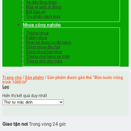
Xe đẩy lồng thép
Nhà vệ sinh di động
Bốt bảo vệ
Trụ phân cách Inox
Nhựa công nghiệp
Thùng nhựa
Pallet nhựa
Khay kệ dụng cụ đa năng
Sóng nhựa đặc/bít
Sóng nhựa hở/rỗng
Thùng chở hàng xe máy
Thùng chở chó mèo
Trang chủ
/
Sản phẩm
/
Sản phẩm được gắn thẻ “Bồn nước công
trình 1000 lit”
Lọc
Hiển thị kết quả duy nhất
Giao tận nơi
Trong vòng 24 giờ