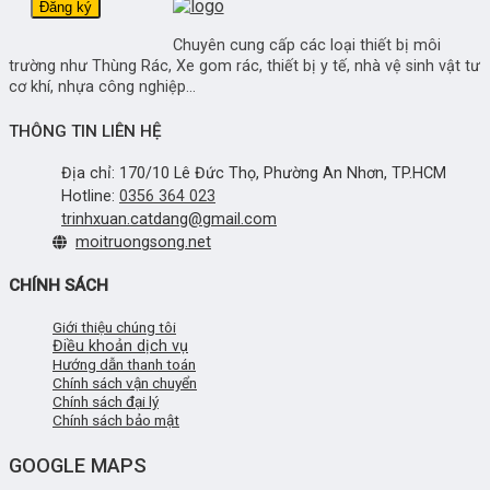
Chuyên cung cấp các loại thiết bị môi
trường như Thùng Rác, Xe gom rác, thiết bị y tế, nhà vệ sinh vật tư
cơ khí, nhựa công nghiệp...
THÔNG TIN LIÊN HỆ
Địa chỉ: 170/10 Lê Đức Thọ, Phường An Nhơn, TP.HCM
Hotline:
0356 364 023
trinhxuan.catdang@gmail.com
moitruongsong.net
CHÍNH SÁCH
Giới thiệu chúng tôi
Điều khoản dịch vụ
Hướng dẫn thanh toán
Chính sách vận chuyển
Chính sách đại lý
Chính sách bảo mật
GOOGLE MAPS