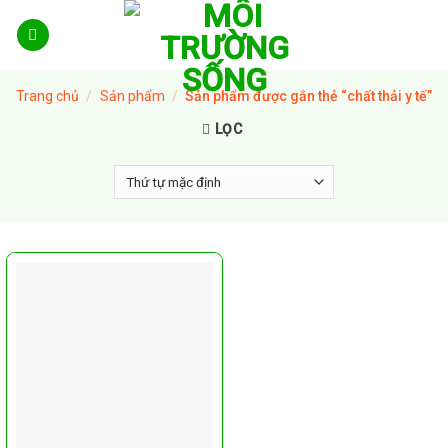
Skip
to
content
Trang chủ
/
Sản phẩm
/
Sản phẩm được gắn thẻ “chất thải y tế”
LỌC