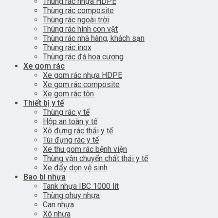
Thùng rác nhựa HDPE
Thùng rác composite
Thùng rác ngoài trời
Thùng rác hình con vật
Thùng rác nhà hàng, khách sạn
Thùng rác inox
Thùng rác đá hoa cương
Xe gom rác
Xe gom rác nhựa HDPE
Xe gom rác composite
Xe gom rác tôn
Thiết bị y tế
Thùng rác y tế
Hộp an toàn y tế
Xô đựng rác thải y tế
Túi đựng rác y tế
Xe thu gom rác bệnh viện
Thùng vận chuyển chất thải y tế
Xe đẩy dọn vệ sinh
Bao bì nhựa
Tank nhựa IBC 1000 lít
Thùng phuy nhựa
Can nhựa
Xô nhựa