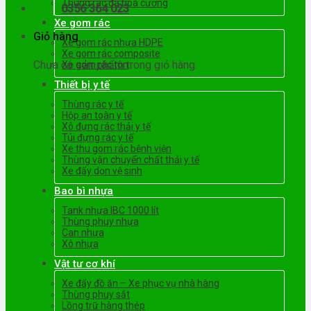
Thùng rác đá hoa cương
0356 364 023
Xe gom rác
Giỏ hàng
Xe gom rác nhựa HDPE
Xe gom rác composite
Chưa có sản phẩm trong giỏ hàng.
Xe gom rác tôn
Thiết bị y tế
Thùng rác y tế
Hộp an toàn y tế
Xô đựng rác thải y tế
Túi đựng rác y tế
Xe thu gom rác bệnh viện
Thùng vận chuyển chất thải y tế
Xe đẩy dọn vệ sinh
Bao bì nhựa
Tank nhựa IBC 1000 lít
Thùng phuy nhựa
Can nhựa
Xô nhựa
Vật tư cơ khí
Xe đẩy đồ ăn – Xe phục vụ nhà hàng
Thùng phuy sắt
Lồng trữ hàng thép