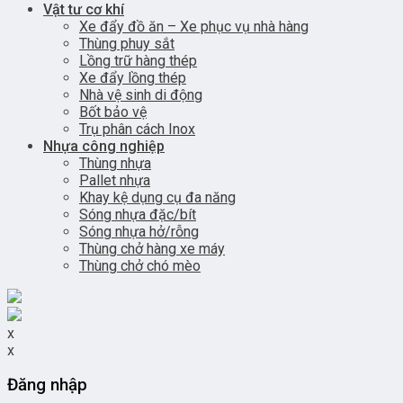
Vật tư cơ khí
Xe đẩy đồ ăn – Xe phục vụ nhà hàng
Thùng phuy sắt
Lồng trữ hàng thép
Xe đẩy lồng thép
Nhà vệ sinh di động
Bốt bảo vệ
Trụ phân cách Inox
Nhựa công nghiệp
Thùng nhựa
Pallet nhựa
Khay kệ dụng cụ đa năng
Sóng nhựa đặc/bít
Sóng nhựa hở/rỗng
Thùng chở hàng xe máy
Thùng chở chó mèo
x
x
Đăng nhập