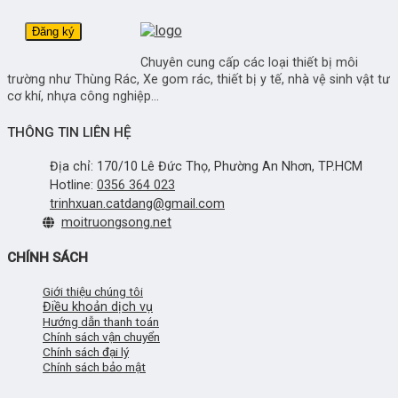
Chuyên cung cấp các loại thiết bị môi
trường như Thùng Rác, Xe gom rác, thiết bị y tế, nhà vệ sinh vật tư
cơ khí, nhựa công nghiệp...
THÔNG TIN LIÊN HỆ
Địa chỉ: 170/10 Lê Đức Thọ, Phường An Nhơn, TP.HCM
Hotline:
0356 364 023
trinhxuan.catdang@gmail.com
moitruongsong.net
CHÍNH SÁCH
Giới thiệu chúng tôi
Điều khoản dịch vụ
Hướng dẫn thanh toán
Chính sách vận chuyển
Chính sách đại lý
Chính sách bảo mật