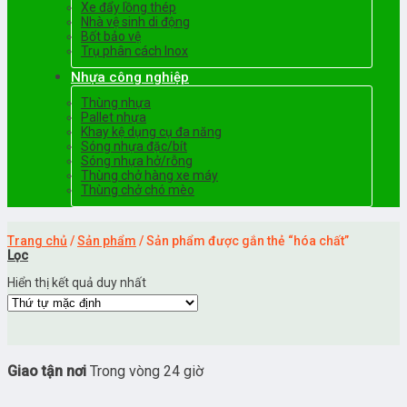
Xe đẩy lồng thép
Nhà vệ sinh di động
Bốt bảo vệ
Trụ phân cách Inox
Nhựa công nghiệp
Thùng nhựa
Pallet nhựa
Khay kệ dụng cụ đa năng
Sóng nhựa đặc/bít
Sóng nhựa hở/rỗng
Thùng chở hàng xe máy
Thùng chở chó mèo
Trang chủ
/
Sản phẩm
/
Sản phẩm được gắn thẻ “hóa chất”
Lọc
Hiển thị kết quả duy nhất
Giao tận nơi
Trong vòng 24 giờ