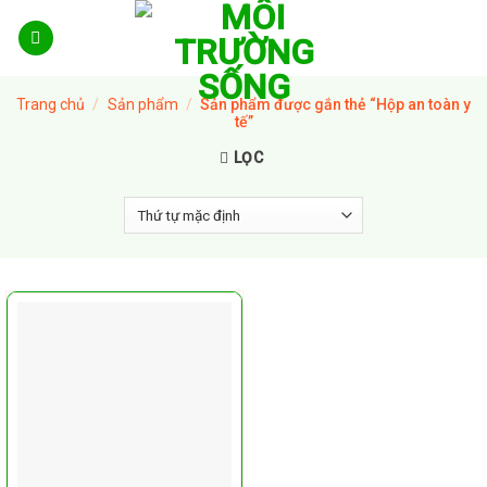
Skip
to
content
Trang chủ
/
Sản phẩm
/
Sản phẩm được gắn thẻ “Hộp an toàn y
tế”
LỌC