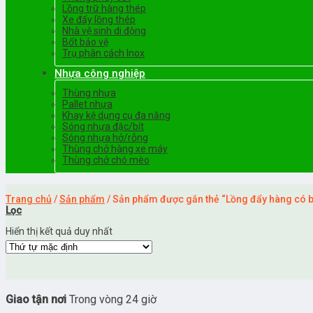
Lồng trữ hàng thép
Xe đẩy lồng thép
Nhà vệ sinh di động
Bốt bảo vệ
Trụ phân cách Inox
Nhựa công nghiệp
Thùng nhựa
Pallet nhựa
Khay kệ dụng cụ đa năng
Sóng nhựa đặc/bít
Sóng nhựa hở/rỗng
Thùng chở hàng xe máy
Thùng chở chó mèo
Trang chủ
/
Sản phẩm
/
Sản phẩm được gắn thẻ “Lồng đẩy hàng có b
Lọc
Hiển thị kết quả duy nhất
Giao tận nơi
Trong vòng 24 giờ