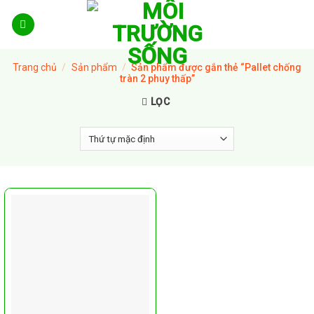
Skip
to
content
Trang chủ
/
Sản phẩm
/
Sản phẩm được gắn thẻ “Pallet chống
tràn 2 phuy thấp”
LỌC