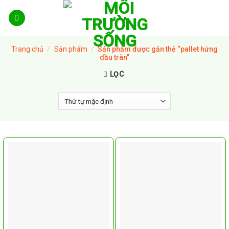
Skip
to
content
Trang chủ
/
Sản phẩm
/
Sản phẩm được gắn thẻ “pallet hứng
dầu tràn”
LỌC