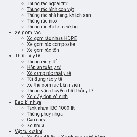
Thùng rác ngoài trời
Thùng rác hình con vật
Thùng rác nhà hàng, khách sạn
Thùng rác inox
Thùng rác đá hoa cương
Xe gom rác
Xe gom rác nhựa HDPE
Xe gom rác composite
Xe gom rác tôn
Thiết bị y tế
Thùng rác y tế
Hộp an toàn y tế
Xô đựng rác thải y tế
Túi đựng rác y tế
Xe thu gom rác bệnh viện
Thùng vận chuyển chất thải y tế
Xe đẩy dọn vệ sinh
Bao bì nhựa
Tank nhựa IBC 1000 lít
Thùng phuy nhựa
Can nhựa
Xô nhựa
Vật tư cơ khí