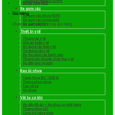
Thùng rác đá hoa cương
0356 364 023
Xe gom rác
Giỏ hàng
Xe gom rác nhựa HDPE
Xe gom rác composite
Chưa có sản phẩm trong giỏ hàng.
Xe gom rác tôn
Thiết bị y tế
Thùng rác y tế
Hộp an toàn y tế
Xô đựng rác thải y tế
Túi đựng rác y tế
Xe thu gom rác bệnh viện
Thùng vận chuyển chất thải y tế
Xe đẩy dọn vệ sinh
Bao bì nhựa
Tank nhựa IBC 1000 lít
Thùng phuy nhựa
Can nhựa
Xô nhựa
Vật tư cơ khí
Xe đẩy đồ ăn – Xe phục vụ nhà hàng
Thùng phuy sắt
Lồng trữ hàng thép