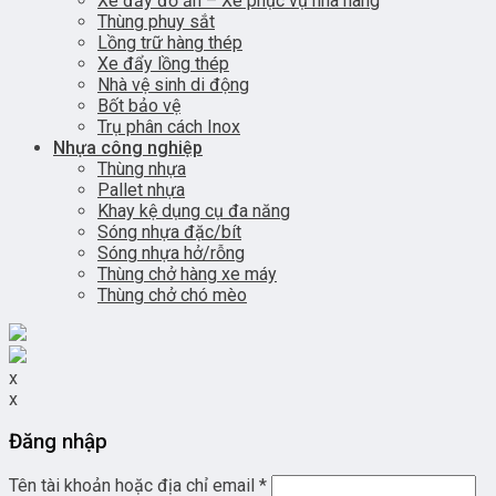
Xe đẩy đồ ăn – Xe phục vụ nhà hàng
Thùng phuy sắt
Lồng trữ hàng thép
Xe đẩy lồng thép
Nhà vệ sinh di động
Bốt bảo vệ
Trụ phân cách Inox
Nhựa công nghiệp
Thùng nhựa
Pallet nhựa
Khay kệ dụng cụ đa năng
Sóng nhựa đặc/bít
Sóng nhựa hở/rỗng
Thùng chở hàng xe máy
Thùng chở chó mèo
x
x
Đăng nhập
Tên tài khoản hoặc địa chỉ email
*