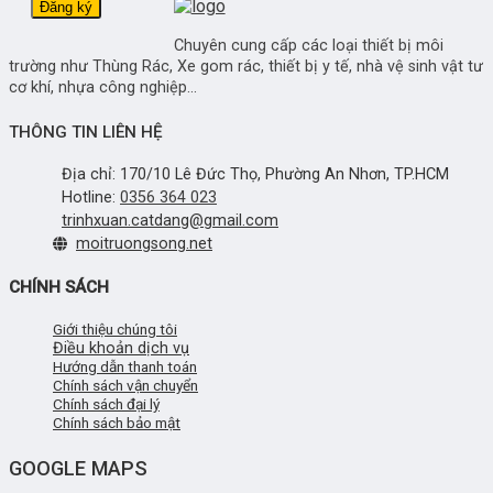
Chuyên cung cấp các loại thiết bị môi
trường như Thùng Rác, Xe gom rác, thiết bị y tế, nhà vệ sinh vật tư
cơ khí, nhựa công nghiệp...
THÔNG TIN LIÊN HỆ
Địa chỉ: 170/10 Lê Đức Thọ, Phường An Nhơn, TP.HCM
Hotline:
0356 364 023
trinhxuan.catdang@gmail.com
moitruongsong.net
CHÍNH SÁCH
Giới thiệu chúng tôi
Điều khoản dịch vụ
Hướng dẫn thanh toán
Chính sách vận chuyển
Chính sách đại lý
Chính sách bảo mật
GOOGLE MAPS