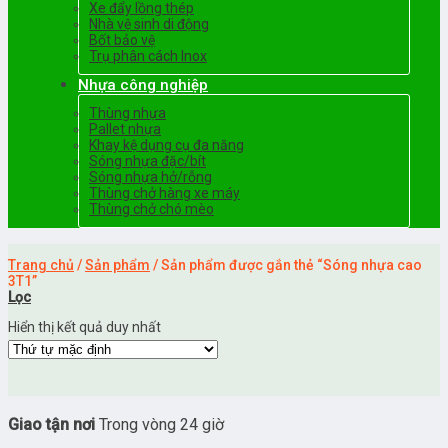
Xe đẩy lồng thép
Nhà vệ sinh di động
Bốt bảo vệ
Trụ phân cách Inox
Nhựa công nghiệp
Thùng nhựa
Pallet nhựa
Khay kệ dụng cụ đa năng
Sóng nhựa đặc/bít
Sóng nhựa hở/rỗng
Thùng chở hàng xe máy
Thùng chở chó mèo
Trang chủ
/
Sản phẩm
/
Sản phẩm được gắn thẻ “Sóng nhựa cao
3T1”
Lọc
Hiển thị kết quả duy nhất
Giao tận nơi
Trong vòng 24 giờ