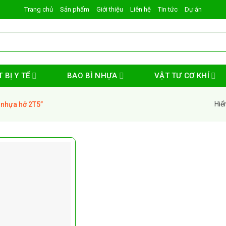
Trang chủ
Sản phẩm
Giới thiệu
Liên hệ
Tin tức
Dự án
 BỊ Y TẾ
BAO BÌ NHỰA
VẬT TƯ CƠ KHÍ
Hiể
nhựa hở 2T5”