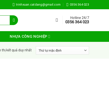
trinhxuan.catdang@gmail.com
0356 364 023
Hotline 24/7
0356 364 023
NHỰA CÔNG NGHIỆP
n thị kết quả duy nhất