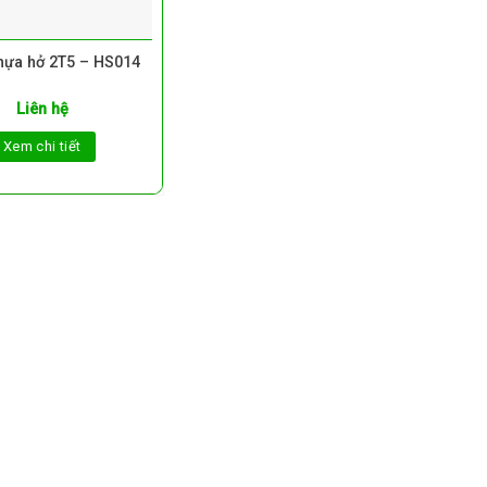
hựa hở 2T5 – HS014
Liên hệ
Xem chi tiết