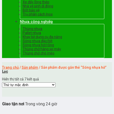
Xe đẩy lồng thép
Nhà vệ sinh di động
Bốt bảo vệ
Trụ phân cách Inox
Nhựa công nghiệp
Thùng nhựa
Pallet nhựa
Khay kệ dụng cụ đa năng
Sóng nhựa đặc/bít
Sóng nhựa hở/rỗng
Thùng chở hàng xe máy
Thùng chở chó mèo
Trang chủ
/
Sản phẩm
/
Sản phẩm được gắn thẻ “Sóng nhựa hở”
Lọc
Hiển thị tất cả 7 kết quả
Giao tận nơi
Trong vòng 24 giờ