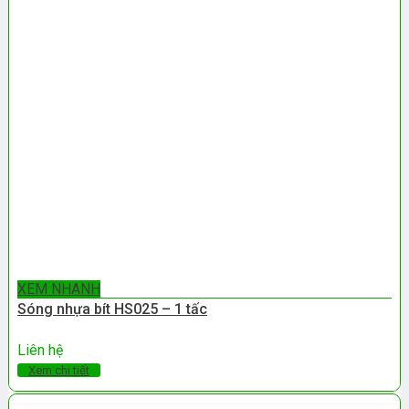
XEM NHANH
Sóng nhựa bít HS025 – 1 tấc
Liên hệ
Xem chi tiết