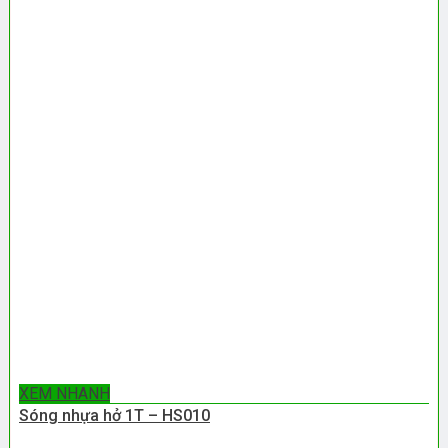
XEM NHANH
Sóng nhựa hở 1T – HS010