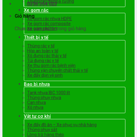
Thùng rác đá hoa cương
0356 364 023
Xe gom rác
Giỏ hàng
Xe gom rác nhựa HDPE
Xe gom rác composite
Chưa có sản phẩm trong giỏ hàng.
Xe gom rác tôn
Thiết bị y tế
Thùng rác y tế
Hộp an toàn y tế
Xô đựng rác thải y tế
Túi đựng rác y tế
Xe thu gom rác bệnh viện
Thùng vận chuyển chất thải y tế
Xe đẩy dọn vệ sinh
Bao bì nhựa
Tank nhựa IBC 1000 lít
Thùng phuy nhựa
Can nhựa
Xô nhựa
Vật tư cơ khí
Xe đẩy đồ ăn – Xe phục vụ nhà hàng
Thùng phuy sắt
Lồng trữ hàng thép