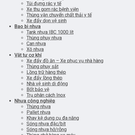
Túi đựng rác y tế
Xe thu gom rác bệnh viện
Thùng vận chuyển chất thải y tế
Xe đẩy dọn vệ sinh
Bao bì nhựa
Tank nhựa IBC 1000 lít
Thùng phuy nhựa
Can nhựa
Xô nhựa
Vật tư cơ khí
Xe đẩy đồ ăn – Xe phục vụ nhà hàng
Thùng phuy sắt
Lồng trữ hàng thép
Xe đẩy lồng thép
Nhà vệ sinh di động
Bốt bảo vệ
Trụ phân cách Inox
Nhựa công nghiệp
Thùng nhựa
Pallet nhựa
Khay kệ dụng cụ đa năng
Sóng nhựa đặc/bít
Sóng nhựa hở/rỗng