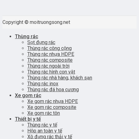
Copyright © moitruongsong.net
Thùng rác
Sọt đựng rác
Thùng rác công cộng
Thùng rác nhựa HDPE
Thùng rác composite
Thùng rác ngoài trời
Thùng rác hình con vật
Thùng rác nhà hàng, khách sạn
Thùng rác inox
Thùng rác đá hoa cương
Xe gom rác
Xe gom rác nhựa HDPE
Xe gom rác composite
Xe gom rác tôn
Thiết bị y tế
Thùng rác y tế
Hộp an toàn y tế
Xô đựng rác thải y tế