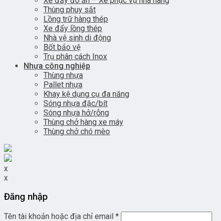
Xe đẩy đồ ăn – Xe phục vụ nhà hàng
Thùng phuy sắt
Lồng trữ hàng thép
Xe đẩy lồng thép
Nhà vệ sinh di động
Bốt bảo vệ
Trụ phân cách Inox
Nhựa công nghiệp
Thùng nhựa
Pallet nhựa
Khay kệ dụng cụ đa năng
Sóng nhựa đặc/bít
Sóng nhựa hở/rỗng
Thùng chở hàng xe máy
Thùng chở chó mèo
x
x
Đăng nhập
Tên tài khoản hoặc địa chỉ email
*