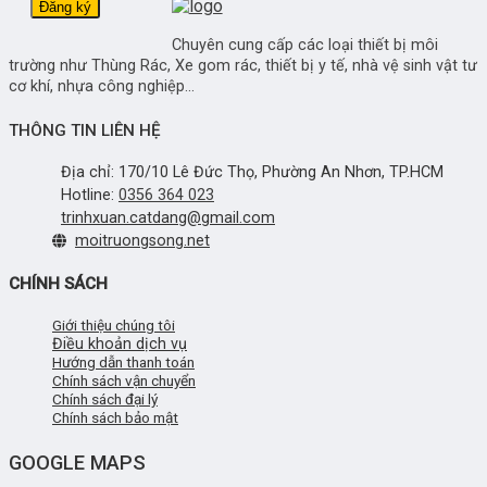
Chuyên cung cấp các loại thiết bị môi
trường như Thùng Rác, Xe gom rác, thiết bị y tế, nhà vệ sinh vật tư
cơ khí, nhựa công nghiệp...
THÔNG TIN LIÊN HỆ
Địa chỉ: 170/10 Lê Đức Thọ, Phường An Nhơn, TP.HCM
Hotline:
0356 364 023
trinhxuan.catdang@gmail.com
moitruongsong.net
CHÍNH SÁCH
Giới thiệu chúng tôi
Điều khoản dịch vụ
Hướng dẫn thanh toán
Chính sách vận chuyển
Chính sách đại lý
Chính sách bảo mật
GOOGLE MAPS