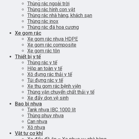
Thùng rác ngoài trời
Thùng rác hình con vật
Thùng rác nhà hàng, khách sạn
Thùng rác inox
Thùng rác đá hoa cương
Xe gom rác
Xe gom rác nhựa HDPE
Xe gom rác composite
Xe gom rác tôn
Thiết bị y tế
Thùng rác y tế
Hộp an toàn y tế
Xô đựng rác thải y tế
Túi đựng rác y tế
Xe thu gom rác bệnh viện
Thùng vận chuyển chất thải y tế
Xe đẩy dọn vệ sinh
Bao bì nhựa
Tank nhựa IBC 1000 lít
Thùng phuy nhựa
Can nhựa
Xô nhựa
Vật tư cơ khí