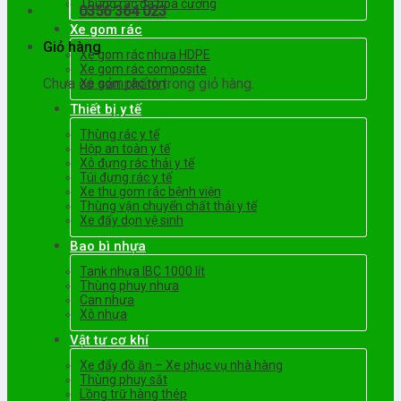
Thùng rác đá hoa cương
0356 364 023
Xe gom rác
Giỏ hàng
Xe gom rác nhựa HDPE
Xe gom rác composite
Chưa có sản phẩm trong giỏ hàng.
Xe gom rác tôn
Thiết bị y tế
Thùng rác y tế
Hộp an toàn y tế
Xô đựng rác thải y tế
Túi đựng rác y tế
Xe thu gom rác bệnh viện
Thùng vận chuyển chất thải y tế
Xe đẩy dọn vệ sinh
Bao bì nhựa
Tank nhựa IBC 1000 lít
Thùng phuy nhựa
Can nhựa
Xô nhựa
Vật tư cơ khí
Xe đẩy đồ ăn – Xe phục vụ nhà hàng
Thùng phuy sắt
Lồng trữ hàng thép