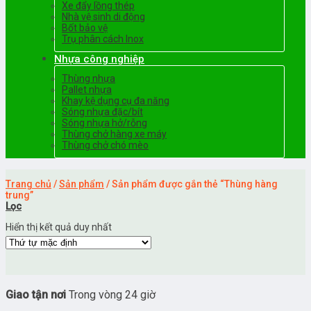
Xe đẩy lồng thép
Nhà vệ sinh di động
Bốt bảo vệ
Trụ phân cách Inox
Nhựa công nghiệp
Thùng nhựa
Pallet nhựa
Khay kệ dụng cụ đa năng
Sóng nhựa đặc/bít
Sóng nhựa hở/rỗng
Thùng chở hàng xe máy
Thùng chở chó mèo
Trang chủ
/
Sản phẩm
/
Sản phẩm được gắn thẻ “Thùng hàng
trung”
Lọc
Hiển thị kết quả duy nhất
Giao tận nơi
Trong vòng 24 giờ