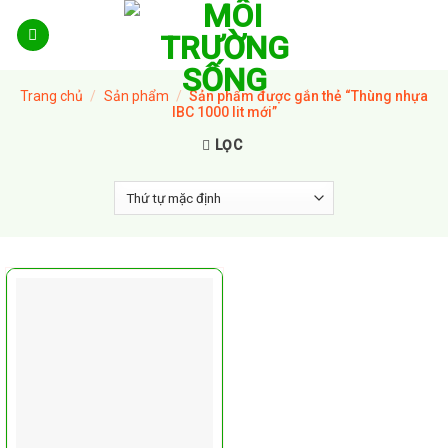
Skip
to
content
Trang chủ
/
Sản phẩm
/
Sản phẩm được gắn thẻ “Thùng nhựa
IBC 1000 lit mới”
LỌC