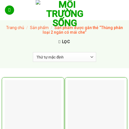
Skip
to
content
Trang chủ
/
Sản phẩm
/
Sản phẩm được gắn thẻ “Thùng phân
loại 2 ngăn có mái che”
LỌC