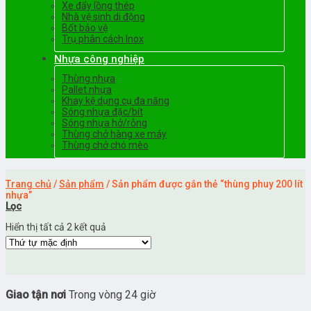
Xe đẩy lồng thép
Nhà vệ sinh di động
Bốt bảo vệ
Trụ phân cách Inox
Nhựa công nghiệp
Thùng nhựa
Pallet nhựa
Khay kệ dụng cụ đa năng
Sóng nhựa đặc/bít
Sóng nhựa hở/rỗng
Thùng chở hàng xe máy
Thùng chở chó mèo
Trang chủ
/
Sản phẩm
/
Sản phẩm được gắn thẻ “thùng phuy 200 lít
nhựa”
Lọc
Hiển thị tất cả 2 kết quả
Giao tận nơi
Trong vòng 24 giờ