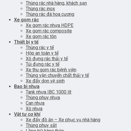
Thùng rác nhà hàng, khách sạn
Thùng rác inox
Thùng rác đá hoa cương
Xe gom rác
Xe gom rác nhựa HDPE
Xe gom rác composite
Xe gom rác tôn
Thiết bị y tế
Thùng rác y tế
Hộp an toàn y tế
Xô đựng rác thải y tế
Túi đựng rác y tế
Xe thu gom rác bệnh viện
Thùng vận chuyển chất thải y tế
Xe đẩy dọn vệ sinh
Bao bì nhựa
Tank nhựa IBC 1000 lít
Thùng phuy nhựa
Can nhựa
Xô nhựa
Vật tư cơ khí
Xe đẩy đồ ăn – Xe phục vụ nhà hàng
Thùng phuy sắt
Lồng trữ hàng thép