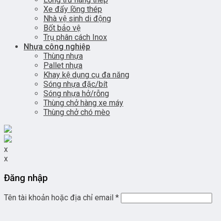
Xe đẩy lồng thép
Nhà vệ sinh di động
Bốt bảo vệ
Trụ phân cách Inox
Nhựa công nghiệp
Thùng nhựa
Pallet nhựa
Khay kệ dụng cụ đa năng
Sóng nhựa đặc/bít
Sóng nhựa hở/rỗng
Thùng chở hàng xe máy
Thùng chở chó mèo
x
x
Đăng nhập
Tên tài khoản hoặc địa chỉ email
*