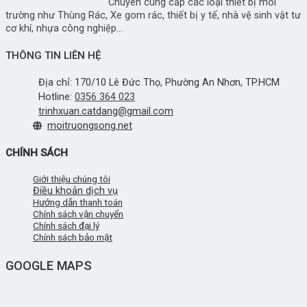
Chuyên cung cấp các loại thiết bị môi
trường như Thùng Rác, Xe gom rác, thiết bị y tế, nhà vệ sinh vật tư
cơ khí, nhựa công nghiệp...
THÔNG TIN LIÊN HỆ
Địa chỉ: 170/10 Lê Đức Thọ, Phường An Nhơn, TP.HCM
Hotline:
0356 364 023
trinhxuan.catdang@gmail.com
moitruongsong.net
CHÍNH SÁCH
Giới thiệu chúng tôi
Điều khoản dịch vụ
Hướng dẫn thanh toán
Chính sách vận chuyển
Chính sách đại lý
Chính sách bảo mật
GOOGLE MAPS