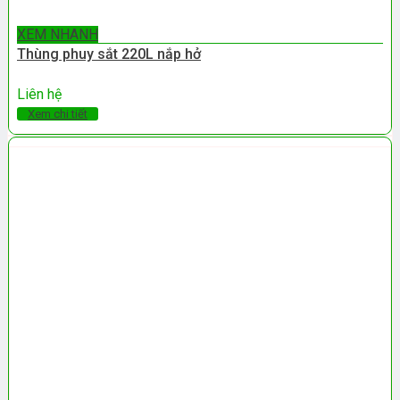
XEM NHANH
Thùng phuy sắt 220L nắp hở
Liên hệ
Xem chi tiết