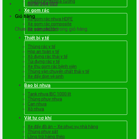
Thùng rác đá hoa cương
0356 364 023
Xe gom rác
Giỏ hàng
Xe gom rác nhựa HDPE
Xe gom rác composite
Chưa có sản phẩm trong giỏ hàng.
Xe gom rác tôn
Thiết bị y tế
Thùng rác y tế
Hộp an toàn y tế
Xô đựng rác thải y tế
Túi đựng rác y tế
Xe thu gom rác bệnh viện
Thùng vận chuyển chất thải y tế
Xe đẩy dọn vệ sinh
Bao bì nhựa
Tank nhựa IBC 1000 lít
Thùng phuy nhựa
Can nhựa
Xô nhựa
Vật tư cơ khí
Xe đẩy đồ ăn – Xe phục vụ nhà hàng
Thùng phuy sắt
Lồng trữ hàng thép