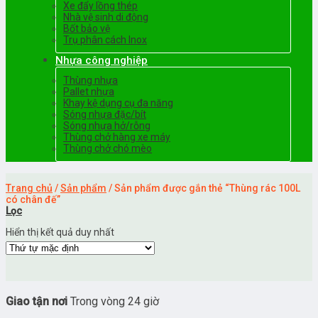
Xe đẩy lồng thép
Nhà vệ sinh di động
Bốt bảo vệ
Trụ phân cách Inox
Nhựa công nghiệp
Thùng nhựa
Pallet nhựa
Khay kệ dụng cụ đa năng
Sóng nhựa đặc/bít
Sóng nhựa hở/rỗng
Thùng chở hàng xe máy
Thùng chở chó mèo
Trang chủ
/
Sản phẩm
/
Sản phẩm được gắn thẻ “Thùng rác 100L
có chân đế”
Lọc
Hiển thị kết quả duy nhất
Giao tận nơi
Trong vòng 24 giờ