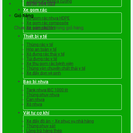
Thùng rác đá hoa cương
0356 364 023
Xe gom rác
Giỏ hàng
Xe gom rác nhựa HDPE
Xe gom rác composite
Chưa có sản phẩm trong giỏ hàng.
Xe gom rác tôn
Thiết bị y tế
Thùng rác y tế
Hộp an toàn y tế
Xô đựng rác thải y tế
Túi đựng rác y tế
Xe thu gom rác bệnh viện
Thùng vận chuyển chất thải y tế
Xe đẩy dọn vệ sinh
Bao bì nhựa
Tank nhựa IBC 1000 lít
Thùng phuy nhựa
Can nhựa
Xô nhựa
Vật tư cơ khí
Xe đẩy đồ ăn – Xe phục vụ nhà hàng
Thùng phuy sắt
Lồng trữ hàng thép