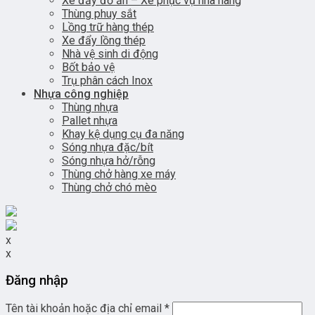
Xe đẩy đồ ăn – Xe phục vụ nhà hàng
Thùng phuy sắt
Lồng trữ hàng thép
Xe đẩy lồng thép
Nhà vệ sinh di động
Bốt bảo vệ
Trụ phân cách Inox
Nhựa công nghiệp
Thùng nhựa
Pallet nhựa
Khay kệ dụng cụ đa năng
Sóng nhựa đặc/bít
Sóng nhựa hở/rỗng
Thùng chở hàng xe máy
Thùng chở chó mèo
x
x
Đăng nhập
Tên tài khoản hoặc địa chỉ email
*