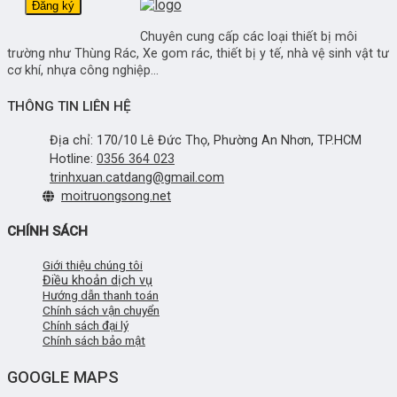
Chuyên cung cấp các loại thiết bị môi
trường như Thùng Rác, Xe gom rác, thiết bị y tế, nhà vệ sinh vật tư
cơ khí, nhựa công nghiệp...
THÔNG TIN LIÊN HỆ
Địa chỉ: 170/10 Lê Đức Thọ, Phường An Nhơn, TP.HCM
Hotline:
0356 364 023
trinhxuan.catdang@gmail.com
moitruongsong.net
CHÍNH SÁCH
Giới thiệu chúng tôi
Điều khoản dịch vụ
Hướng dẫn thanh toán
Chính sách vận chuyển
Chính sách đại lý
Chính sách bảo mật
GOOGLE MAPS