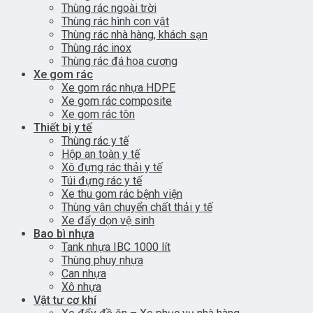
Thùng rác ngoài trời
Thùng rác hình con vật
Thùng rác nhà hàng, khách sạn
Thùng rác inox
Thùng rác đá hoa cương
Xe gom rác
Xe gom rác nhựa HDPE
Xe gom rác composite
Xe gom rác tôn
Thiết bị y tế
Thùng rác y tế
Hộp an toàn y tế
Xô đựng rác thải y tế
Túi đựng rác y tế
Xe thu gom rác bệnh viện
Thùng vận chuyển chất thải y tế
Xe đẩy dọn vệ sinh
Bao bì nhựa
Tank nhựa IBC 1000 lít
Thùng phuy nhựa
Can nhựa
Xô nhựa
Vật tư cơ khí