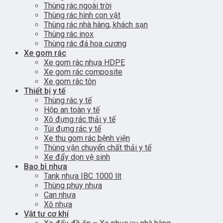
Thùng rác ngoài trời
Thùng rác hình con vật
Thùng rác nhà hàng, khách sạn
Thùng rác inox
Thùng rác đá hoa cương
Xe gom rác
Xe gom rác nhựa HDPE
Xe gom rác composite
Xe gom rác tôn
Thiết bị y tế
Thùng rác y tế
Hộp an toàn y tế
Xô đựng rác thải y tế
Túi đựng rác y tế
Xe thu gom rác bệnh viện
Thùng vận chuyển chất thải y tế
Xe đẩy dọn vệ sinh
Bao bì nhựa
Tank nhựa IBC 1000 lít
Thùng phuy nhựa
Can nhựa
Xô nhựa
Vật tư cơ khí