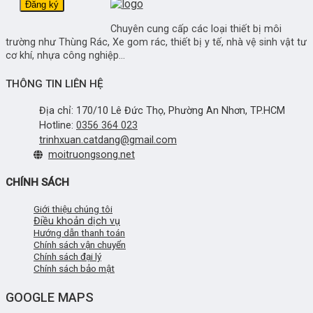
Chuyên cung cấp các loại thiết bị môi
trường như Thùng Rác, Xe gom rác, thiết bị y tế, nhà vệ sinh vật tư
cơ khí, nhựa công nghiệp...
THÔNG TIN LIÊN HỆ
Địa chỉ: 170/10 Lê Đức Thọ, Phường An Nhơn, TP.HCM
Hotline:
0356 364 023
trinhxuan.catdang@gmail.com
moitruongsong.net
CHÍNH SÁCH
Giới thiệu chúng tôi
Điều khoản dịch vụ
Hướng dẫn thanh toán
Chính sách vận chuyển
Chính sách đại lý
Chính sách bảo mật
GOOGLE MAPS