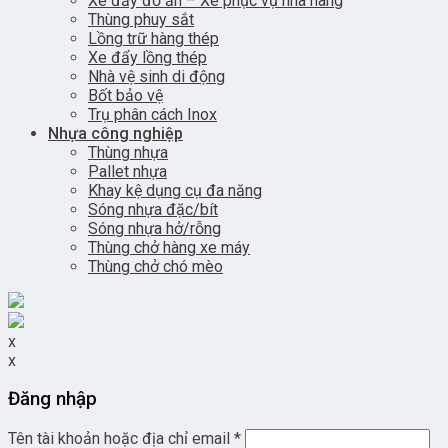
Xe đẩy đồ ăn – Xe phục vụ nhà hàng
Thùng phuy sắt
Lồng trữ hàng thép
Xe đẩy lồng thép
Nhà vệ sinh di động
Bốt bảo vệ
Trụ phân cách Inox
Nhựa công nghiệp
Thùng nhựa
Pallet nhựa
Khay kệ dụng cụ đa năng
Sóng nhựa đặc/bít
Sóng nhựa hở/rỗng
Thùng chở hàng xe máy
Thùng chở chó mèo
x
x
Đăng nhập
Tên tài khoản hoặc địa chỉ email
*