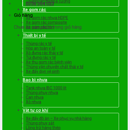
Thùng rác đá hoa cương
0356 364 023
Xe gom rác
Giỏ hàng
Xe gom rác nhựa HDPE
Xe gom rác composite
Chưa có sản phẩm trong giỏ hàng.
Xe gom rác tôn
Thiết bị y tế
Thùng rác y tế
Hộp an toàn y tế
Xô đựng rác thải y tế
Túi đựng rác y tế
Xe thu gom rác bệnh viện
Thùng vận chuyển chất thải y tế
Xe đẩy dọn vệ sinh
Bao bì nhựa
Tank nhựa IBC 1000 lít
Thùng phuy nhựa
Can nhựa
Xô nhựa
Vật tư cơ khí
Xe đẩy đồ ăn – Xe phục vụ nhà hàng
Thùng phuy sắt
Lồng trữ hàng thép