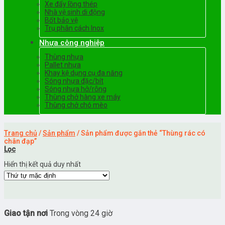
Xe đẩy lồng thép
Nhà vệ sinh di động
Bốt bảo vệ
Trụ phân cách Inox
Nhựa công nghiệp
Thùng nhựa
Pallet nhựa
Khay kệ dụng cụ đa năng
Sóng nhựa đặc/bít
Sóng nhựa hở/rỗng
Thùng chở hàng xe máy
Thùng chở chó mèo
Trang chủ
/
Sản phẩm
/
Sản phẩm được gắn thẻ “Thùng rác có
chân đạp”
Lọc
Hiển thị kết quả duy nhất
Giao tận nơi
Trong vòng 24 giờ