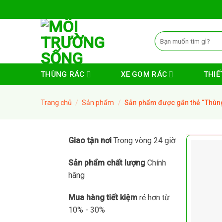
Skip
to
content
Tìm
kiếm:
THÙNG RÁC
XE GOM RÁC
THIẾT
Trang chủ
/
Sản phẩm
/
Sản phẩm được gắn thẻ “Thùng
Giao tận nơi
Trong vòng 24 giờ
Sản phẩm chất lượng
Chính
hãng
Mua hàng tiết kiệm
rẻ hơn từ
10% - 30%