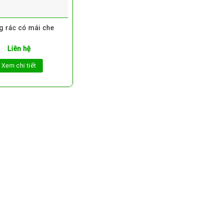
g rác có mái che
Liên hệ
Xem chi tiết