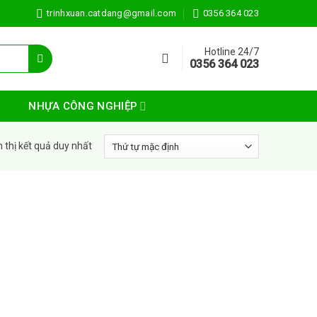
trinhxuan.catdang@gmail.com
0356 364 023
Hotline 24/7
0356 364 023
NHỰA CÔNG NGHIỆP
n thị kết quả duy nhất