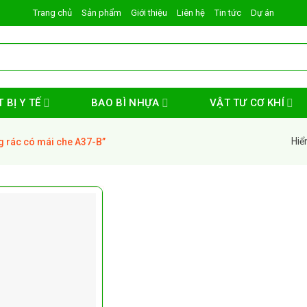
Trang chủ
Sản phẩm
Giới thiệu
Liên hệ
Tin tức
Dự án
 BỊ Y TẾ
BAO BÌ NHỰA
VẬT TƯ CƠ KHÍ
Hiể
 rác có mái che A37-B”