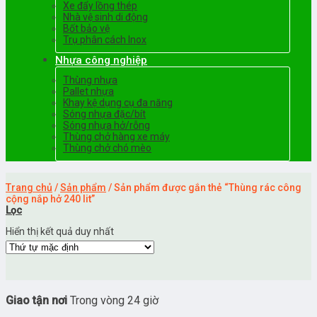
Xe đẩy lồng thép
Nhà vệ sinh di động
Bốt bảo vệ
Trụ phân cách Inox
Nhựa công nghiệp
Thùng nhựa
Pallet nhựa
Khay kệ dụng cụ đa năng
Sóng nhựa đặc/bít
Sóng nhựa hở/rỗng
Thùng chở hàng xe máy
Thùng chở chó mèo
Trang chủ
/
Sản phẩm
/
Sản phẩm được gắn thẻ “Thùng rác công
cộng nắp hở 240 lit”
Lọc
Hiển thị kết quả duy nhất
Giao tận nơi
Trong vòng 24 giờ