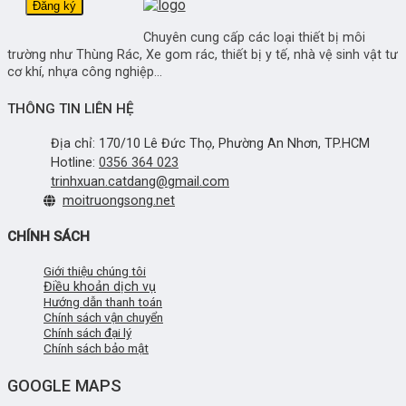
Chuyên cung cấp các loại thiết bị môi
trường như Thùng Rác, Xe gom rác, thiết bị y tế, nhà vệ sinh vật tư
cơ khí, nhựa công nghiệp...
THÔNG TIN LIÊN HỆ
Địa chỉ: 170/10 Lê Đức Thọ, Phường An Nhơn, TP.HCM
Hotline:
0356 364 023
trinhxuan.catdang@gmail.com
moitruongsong.net
CHÍNH SÁCH
Giới thiệu chúng tôi
Điều khoản dịch vụ
Hướng dẫn thanh toán
Chính sách vận chuyển
Chính sách đại lý
Chính sách bảo mật
GOOGLE MAPS