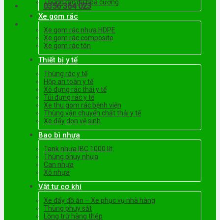
Thùng rác đá hoa cương
0356 364 023
Xe gom rác
Xe gom rác nhựa HDPE
Xe gom rác composite
Xe gom rác tôn
Thiết bị y tế
Thùng rác y tế
Hộp an toàn y tế
Xô đựng rác thải y tế
Túi đựng rác y tế
Xe thu gom rác bệnh viện
Thùng vận chuyển chất thải y tế
Xe đẩy dọn vệ sinh
Bao bì nhựa
Tank nhựa IBC 1000 lít
Thùng phuy nhựa
Can nhựa
Xô nhựa
Vật tư cơ khí
Xe đẩy đồ ăn – Xe phục vụ nhà hàng
Thùng phuy sắt
Lồng trữ hàng thép