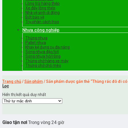
Lồng trữ hàng thép
Xe đẩy lồng thép
Nhà vệ sinh di động
Bốt bảo vệ
Trụ phân cách Inox
Nhựa công nghiệp
Thùng nhựa
Pallet nhựa
Khay kệ dụng cụ đa năng
Sóng nhựa đặc/bít
Sóng nhựa hở/rỗng
Thùng chở hàng xe máy
Thùng chở chó mèo
Trang chủ
/
Sản phẩm
/
Sản phẩm được gắn thẻ “Thùng rác đô đi có
Lọc
Hiển thị kết quả duy nhất
Giao tận nơi
Trong vòng 24 giờ