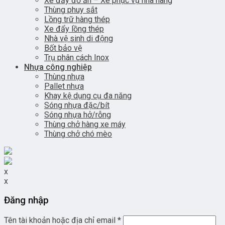
Xe đẩy đồ ăn – Xe phục vụ nhà hàng
Thùng phuy sắt
Lồng trữ hàng thép
Xe đẩy lồng thép
Nhà vệ sinh di động
Bốt bảo vệ
Trụ phân cách Inox
Nhựa công nghiệp
Thùng nhựa
Pallet nhựa
Khay kệ dụng cụ đa năng
Sóng nhựa đặc/bít
Sóng nhựa hở/rỗng
Thùng chở hàng xe máy
Thùng chở chó mèo
x
x
Đăng nhập
Tên tài khoản hoặc địa chỉ email
*