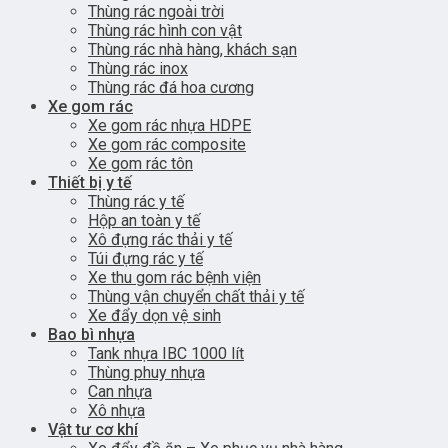
Thùng rác ngoài trời
Thùng rác hình con vật
Thùng rác nhà hàng, khách sạn
Thùng rác inox
Thùng rác đá hoa cương
Xe gom rác
Xe gom rác nhựa HDPE
Xe gom rác composite
Xe gom rác tôn
Thiết bị y tế
Thùng rác y tế
Hộp an toàn y tế
Xô đựng rác thải y tế
Túi đựng rác y tế
Xe thu gom rác bệnh viện
Thùng vận chuyển chất thải y tế
Xe đẩy dọn vệ sinh
Bao bì nhựa
Tank nhựa IBC 1000 lít
Thùng phuy nhựa
Can nhựa
Xô nhựa
Vật tư cơ khí