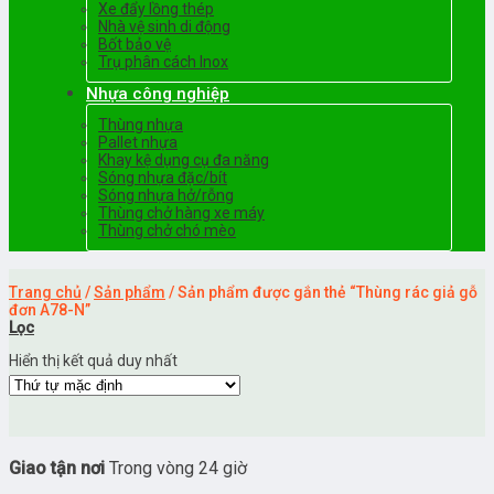
Xe đẩy lồng thép
Nhà vệ sinh di động
Bốt bảo vệ
Trụ phân cách Inox
Nhựa công nghiệp
Thùng nhựa
Pallet nhựa
Khay kệ dụng cụ đa năng
Sóng nhựa đặc/bít
Sóng nhựa hở/rỗng
Thùng chở hàng xe máy
Thùng chở chó mèo
Trang chủ
/
Sản phẩm
/
Sản phẩm được gắn thẻ “Thùng rác giả gỗ
đơn A78-N”
Lọc
Hiển thị kết quả duy nhất
Giao tận nơi
Trong vòng 24 giờ