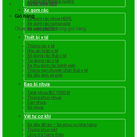
Thùng rác đá hoa cương
0356 364 023
Xe gom rác
Giỏ hàng
Xe gom rác nhựa HDPE
Xe gom rác composite
Chưa có sản phẩm trong giỏ hàng.
Xe gom rác tôn
Thiết bị y tế
Thùng rác y tế
Hộp an toàn y tế
Xô đựng rác thải y tế
Túi đựng rác y tế
Xe thu gom rác bệnh viện
Thùng vận chuyển chất thải y tế
Xe đẩy dọn vệ sinh
Bao bì nhựa
Tank nhựa IBC 1000 lít
Thùng phuy nhựa
Can nhựa
Xô nhựa
Vật tư cơ khí
Xe đẩy đồ ăn – Xe phục vụ nhà hàng
Thùng phuy sắt
Lồng trữ hàng thép