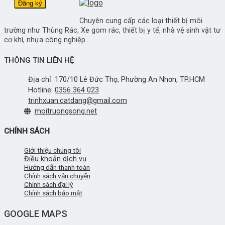
Chuyên cung cấp các loại thiết bị môi
trường như Thùng Rác, Xe gom rác, thiết bị y tế, nhà vệ sinh vật tư
cơ khí, nhựa công nghiệp...
THÔNG TIN LIÊN HỆ
Địa chỉ: 170/10 Lê Đức Thọ, Phường An Nhơn, TP.HCM
Hotline:
0356 364 023
trinhxuan.catdang@gmail.com
moitruongsong.net
CHÍNH SÁCH
Giới thiệu chúng tôi
Điều khoản dịch vụ
Hướng dẫn thanh toán
Chính sách vận chuyển
Chính sách đại lý
Chính sách bảo mật
GOOGLE MAPS