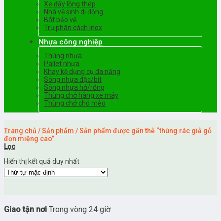
Xe đẩy lồng thép
Nhà vệ sinh di động
Bốt bảo vệ
Trụ phân cách Inox
Nhựa công nghiệp
Thùng nhựa
Pallet nhựa
Khay kệ dụng cụ đa năng
Sóng nhựa đặc/bít
Sóng nhựa hở/rỗng
Thùng chở hàng xe máy
Thùng chở chó mèo
Trang chủ
/
Sản phẩm
/
Sản phẩm được gắn thẻ “thùng rác giả gỗ
đơn miệng cao”
Lọc
Hiển thị kết quả duy nhất
Giao tận nơi
Trong vòng 24 giờ