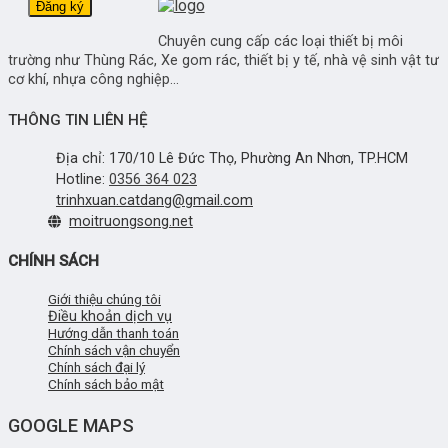
Chuyên cung cấp các loại thiết bị môi
trường như Thùng Rác, Xe gom rác, thiết bị y tế, nhà vệ sinh vật tư
cơ khí, nhựa công nghiệp...
THÔNG TIN LIÊN HỆ
Địa chỉ: 170/10 Lê Đức Thọ, Phường An Nhơn, TP.HCM
Hotline:
0356 364 023
trinhxuan.catdang@gmail.com
moitruongsong.net
CHÍNH SÁCH
Giới thiệu chúng tôi
Điều khoản dịch vụ
Hướng dẫn thanh toán
Chính sách vận chuyển
Chính sách đại lý
Chính sách bảo mật
GOOGLE MAPS