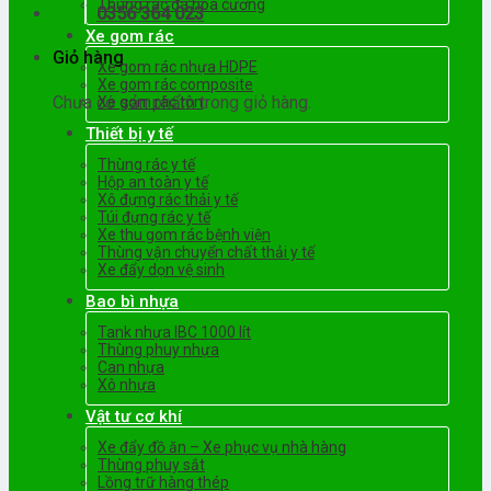
Thùng rác đá hoa cương
0356 364 023
Xe gom rác
Giỏ hàng
Xe gom rác nhựa HDPE
Xe gom rác composite
Chưa có sản phẩm trong giỏ hàng.
Xe gom rác tôn
Thiết bị y tế
Thùng rác y tế
Hộp an toàn y tế
Xô đựng rác thải y tế
Túi đựng rác y tế
Xe thu gom rác bệnh viện
Thùng vận chuyển chất thải y tế
Xe đẩy dọn vệ sinh
Bao bì nhựa
Tank nhựa IBC 1000 lít
Thùng phuy nhựa
Can nhựa
Xô nhựa
Vật tư cơ khí
Xe đẩy đồ ăn – Xe phục vụ nhà hàng
Thùng phuy sắt
Lồng trữ hàng thép