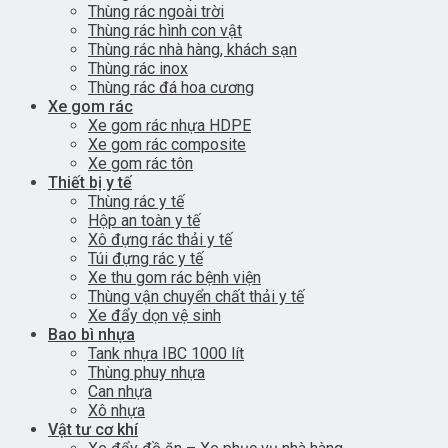
Thùng rác ngoài trời
Thùng rác hình con vật
Thùng rác nhà hàng, khách sạn
Thùng rác inox
Thùng rác đá hoa cương
Xe gom rác
Xe gom rác nhựa HDPE
Xe gom rác composite
Xe gom rác tôn
Thiết bị y tế
Thùng rác y tế
Hộp an toàn y tế
Xô đựng rác thải y tế
Túi đựng rác y tế
Xe thu gom rác bệnh viện
Thùng vận chuyển chất thải y tế
Xe đẩy dọn vệ sinh
Bao bì nhựa
Tank nhựa IBC 1000 lít
Thùng phuy nhựa
Can nhựa
Xô nhựa
Vật tư cơ khí