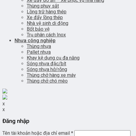
Xe đẩy đồ ăn – Xe phục vụ nhà hàng
Thùng phuy sắt
Lồng trữ hàng thép
Xe đẩy lồng thép
Nhà vệ sinh di động
Bốt bảo vệ
Trụ phân cách Inox
Nhựa công nghiệp
Thùng nhựa
Pallet nhựa
Khay kệ dụng cụ đa năng
Sóng nhựa đặc/bít
Sóng nhựa hở/rỗng
Thùng chở hàng xe máy
Thùng chở chó mèo
x
x
Đăng nhập
Tên tài khoản hoặc địa chỉ email
*