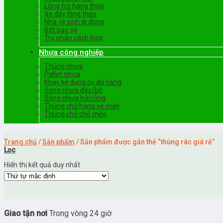
Lồng trữ hàng thép
Xe đẩy lồng thép
Nhà vệ sinh di động
Bốt bảo vệ
Trụ phân cách Inox
Nhựa công nghiệp
Thùng nhựa
Pallet nhựa
Khay kệ dụng cụ đa năng
Sóng nhựa đặc/bít
Sóng nhựa hở/rỗng
Thùng chở hàng xe máy
Thùng chở chó mèo
Trang chủ
/
Sản phẩm
/
Sản phẩm được gắn thẻ “thùng rác giá rẻ”
Lọc
Hiển thị kết quả duy nhất
Giao tận nơi
Trong vòng 24 giờ