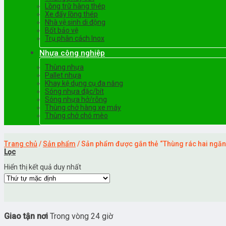
Lồng trữ hàng thép
Xe đẩy lồng thép
Nhà vệ sinh di động
Bốt bảo vệ
Trụ phân cách Inox
Nhựa công nghiệp
Thùng nhựa
Pallet nhựa
Khay kệ dụng cụ đa năng
Sóng nhựa đặc/bít
Sóng nhựa hở/rỗng
Thùng chở hàng xe máy
Thùng chở chó mèo
Trang chủ
/
Sản phẩm
/
Sản phẩm được gắn thẻ “Thùng rác hai ngăn
Lọc
Hiển thị kết quả duy nhất
Giao tận nơi
Trong vòng 24 giờ