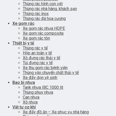
Thùng rác hình con vật
Thùng rác nhà hàng, khách sạn
Thùng rác inox
Thùng rác đá hoa cương
Xe gom rác
Xe gom rác nhựa HDPE
Xe gom rác composite
Xe gom rác tôn
Thiết bị y tế
Thùng rác y tế
Hộp an toàn y tế
Xô đựng rác thải y tế
Túi đựng rác y tế
Xe thu gom rác bệnh viện
Thùng vận chuyển chất thải y tế
Xe đẩy dọn vệ sinh
Bao bì nhựa
Tank nhựa IBC 1000 lít
Thùng phuy nhựa
Can nhựa
Xô nhựa
Vật tư cơ khí
Xe đẩy đồ ăn – Xe phục vụ nhà hàng