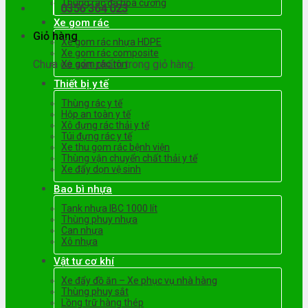
Thùng rác đá hoa cương
0356 364 023
Xe gom rác
Giỏ hàng
Xe gom rác nhựa HDPE
Xe gom rác composite
Chưa có sản phẩm trong giỏ hàng.
Xe gom rác tôn
Thiết bị y tế
Thùng rác y tế
Hộp an toàn y tế
Xô đựng rác thải y tế
Túi đựng rác y tế
Xe thu gom rác bệnh viện
Thùng vận chuyển chất thải y tế
Xe đẩy dọn vệ sinh
Bao bì nhựa
Tank nhựa IBC 1000 lít
Thùng phuy nhựa
Can nhựa
Xô nhựa
Vật tư cơ khí
Xe đẩy đồ ăn – Xe phục vụ nhà hàng
Thùng phuy sắt
Lồng trữ hàng thép