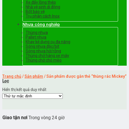
Xe đẩy lồng thép
Nhà vệ sinh di động
Bốt bảo vệ
Trụ phân cách Inox
Nhựa công nghiệp
Thùng nhựa
Pallet nhựa
Khay kệ dụng cụ đa năng
Sóng nhựa đặc/bít
Sóng nhựa hở/rỗng
Thùng chở hàng xe máy
Thùng chở chó mèo
Trang chủ
/
Sản phẩm
/
Sản phẩm được gắn thẻ “thùng rác Mickey”
Lọc
Hiển thị kết quả duy nhất
Giao tận nơi
Trong vòng 24 giờ