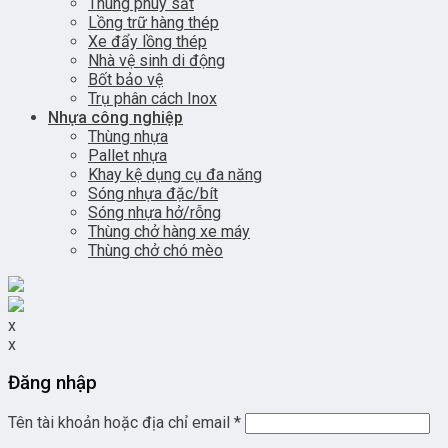
Thùng phuy sắt
Lồng trữ hàng thép
Xe đẩy lồng thép
Nhà vệ sinh di động
Bốt bảo vệ
Trụ phân cách Inox
Nhựa công nghiệp
Thùng nhựa
Pallet nhựa
Khay kệ dụng cụ đa năng
Sóng nhựa đặc/bít
Sóng nhựa hở/rỗng
Thùng chở hàng xe máy
Thùng chở chó mèo
x
x
Đăng nhập
Tên tài khoản hoặc địa chỉ email
*