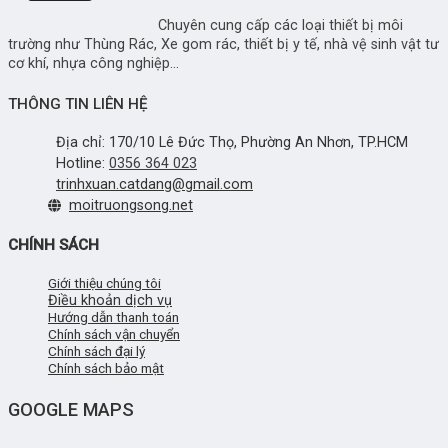
Chuyên cung cấp các loại thiết bị môi
trường như Thùng Rác, Xe gom rác, thiết bị y tế, nhà vệ sinh vật tư
cơ khí, nhựa công nghiệp...
THÔNG TIN LIÊN HỆ
Địa chỉ: 170/10 Lê Đức Thọ, Phường An Nhơn, TP.HCM
Hotline:
0356 364 023
trinhxuan.catdang@gmail.com
moitruongsong.net
CHÍNH SÁCH
Giới thiệu chúng tôi
Điều khoản dịch vụ
Hướng dẫn thanh toán
Chính sách vận chuyển
Chính sách đại lý
Chính sách bảo mật
GOOGLE MAPS