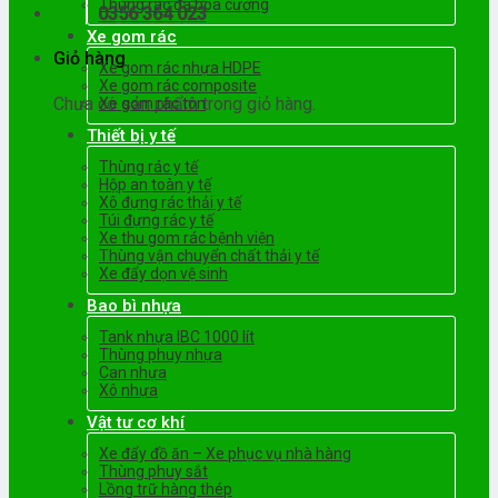
Thùng rác đá hoa cương
0356 364 023
Xe gom rác
Giỏ hàng
Xe gom rác nhựa HDPE
Xe gom rác composite
Chưa có sản phẩm trong giỏ hàng.
Xe gom rác tôn
Thiết bị y tế
Thùng rác y tế
Hộp an toàn y tế
Xô đựng rác thải y tế
Túi đựng rác y tế
Xe thu gom rác bệnh viện
Thùng vận chuyển chất thải y tế
Xe đẩy dọn vệ sinh
Bao bì nhựa
Tank nhựa IBC 1000 lít
Thùng phuy nhựa
Can nhựa
Xô nhựa
Vật tư cơ khí
Xe đẩy đồ ăn – Xe phục vụ nhà hàng
Thùng phuy sắt
Lồng trữ hàng thép