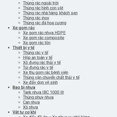
Thùng rác ngoài trời
Thùng rác hình con vật
Thùng rác nhà hàng, khách sạn
Thùng rác inox
Thùng rác đá hoa cương
Xe gom rác
Xe gom rác nhựa HDPE
Xe gom rác composite
Xe gom rác tôn
Thiết bị y tế
Thùng rác y tế
Hộp an toàn y tế
Xô đựng rác thải y tế
Túi đựng rác y tế
Xe thu gom rác bệnh viện
Thùng vận chuyển chất thải y tế
Xe đẩy dọn vệ sinh
Bao bì nhựa
Tank nhựa IBC 1000 lít
Thùng phuy nhựa
Can nhựa
Xô nhựa
Vật tư cơ khí