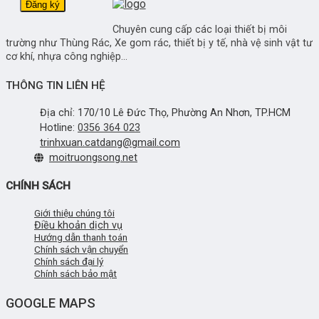
Chuyên cung cấp các loại thiết bị môi
trường như Thùng Rác, Xe gom rác, thiết bị y tế, nhà vệ sinh vật tư
cơ khí, nhựa công nghiệp...
THÔNG TIN LIÊN HỆ
Địa chỉ: 170/10 Lê Đức Thọ, Phường An Nhơn, TP.HCM
Hotline:
0356 364 023
trinhxuan.catdang@gmail.com
moitruongsong.net
CHÍNH SÁCH
Giới thiệu chúng tôi
Điều khoản dịch vụ
Hướng dẫn thanh toán
Chính sách vận chuyển
Chính sách đại lý
Chính sách bảo mật
GOOGLE MAPS