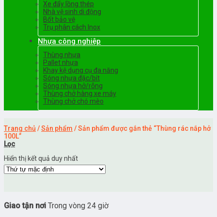
Xe đẩy lồng thép
Nhà vệ sinh di động
Bốt bảo vệ
Trụ phân cách Inox
Nhựa công nghiệp
Thùng nhựa
Pallet nhựa
Khay kệ dụng cụ đa năng
Sóng nhựa đặc/bít
Sóng nhựa hở/rỗng
Thùng chở hàng xe máy
Thùng chở chó mèo
Trang chủ
/
Sản phẩm
/
Sản phẩm được gắn thẻ “Thùng rác nắp hở
100L”
Lọc
Hiển thị kết quả duy nhất
Giao tận nơi
Trong vòng 24 giờ