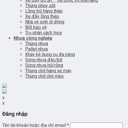
Xe đẩy đồ ăn – Xe phục vụ nhà hàng
Thùng phuy sắt
Lồng trữ hàng thép
Xe đẩy lồng thép
Nhà vệ sinh di động
Bốt bảo vệ
Trụ phân cách Inox
Nhựa công nghiệp
Thùng nhựa
Pallet nhựa
Khay kệ dụng cụ đa năng
Sóng nhựa đặc/bít
Sóng nhựa hở/rỗng
Thùng chở hàng xe máy
Thùng chở chó mèo
x
x
Đăng nhập
Tên tài khoản hoặc địa chỉ email
*