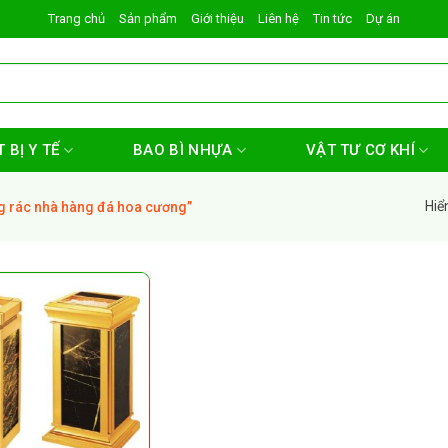
Trang chủ
Sản phẩm
Giới thiệu
Liên hệ
Tin tức
Dự án
 BỊ Y TẾ
BAO BÌ NHỰA
VẬT TƯ CƠ KHÍ
Hiể
 rác nhà hàng đá hoa cương”