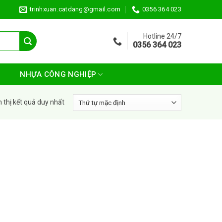
trinhxuan.catdang@gmail.com
0356 364 023
Hotline 24/7
0356 364 023
NHỰA CÔNG NGHIỆP
n thị kết quả duy nhất