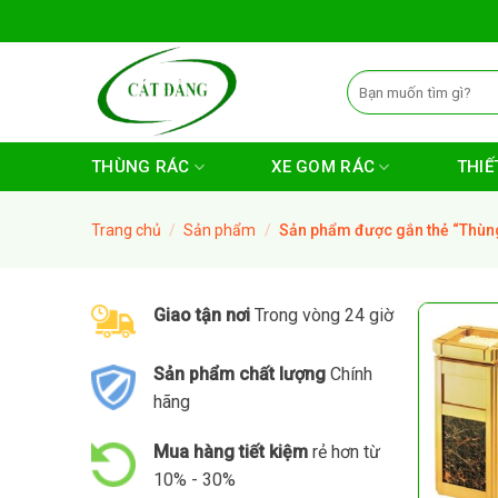
Skip
to
content
Tìm
kiếm:
THÙNG RÁC
XE GOM RÁC
THIẾT
Trang chủ
/
Sản phẩm
/
Sản phẩm được gắn thẻ “Thùng
Giao tận nơi
Trong vòng 24 giờ
Sản phẩm chất lượng
Chính
hãng
Mua hàng tiết kiệm
rẻ hơn từ
10% - 30%