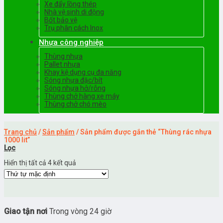
Xe đẩy lồng thép
Nhà vệ sinh di động
Bốt bảo vệ
Trụ phân cách Inox
Nhựa công nghiệp
Thùng nhựa
Pallet nhựa
Khay kệ dụng cụ đa năng
Sóng nhựa đặc/bít
Sóng nhựa hở/rỗng
Thùng chở hàng xe máy
Thùng chở chó mèo
Trang chủ
/
Sản phẩm
/
Sản phẩm được gắn thẻ “Thùng rác nhựa
1000 lit”
Lọc
Hiển thị tất cả 4 kết quả
Giao tận nơi
Trong vòng 24 giờ