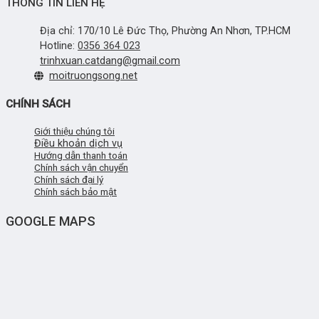
THÔNG TIN LIÊN HỆ
Địa chỉ: 170/10 Lê Đức Thọ, Phường An Nhơn, TP.HCM
Hotline:
0356 364 023
trinhxuan.catdang@gmail.com
moitruongsong.net
CHÍNH SÁCH
Giới thiệu chúng tôi
Điều khoản dịch vụ
Hướng dẫn thanh toán
Chính sách vận chuyển
Chính sách đại lý
Chính sách bảo mật
GOOGLE MAPS