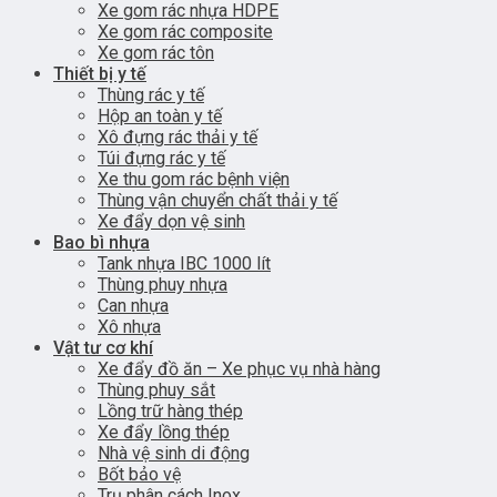
Xe gom rác nhựa HDPE
Xe gom rác composite
Xe gom rác tôn
Thiết bị y tế
Thùng rác y tế
Hộp an toàn y tế
Xô đựng rác thải y tế
Túi đựng rác y tế
Xe thu gom rác bệnh viện
Thùng vận chuyển chất thải y tế
Xe đẩy dọn vệ sinh
Bao bì nhựa
Tank nhựa IBC 1000 lít
Thùng phuy nhựa
Can nhựa
Xô nhựa
Vật tư cơ khí
Xe đẩy đồ ăn – Xe phục vụ nhà hàng
Thùng phuy sắt
Lồng trữ hàng thép
Xe đẩy lồng thép
Nhà vệ sinh di động
Bốt bảo vệ
Trụ phân cách Inox