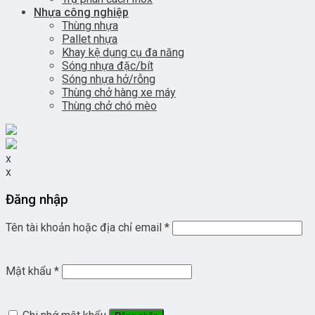
Nhựa công nghiệp
Thùng nhựa
Pallet nhựa
Khay kệ dụng cụ đa năng
Sóng nhựa đặc/bít
Sóng nhựa hở/rỗng
Thùng chở hàng xe máy
Thùng chở chó mèo
x
x
Đăng nhập
Tên tài khoản hoặc địa chỉ email
*
Mật khẩu
*