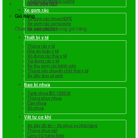
Thùng rác đá hoa cương
0356 364 023
Xe gom rác
Giỏ hàng
Xe gom rác nhựa HDPE
Xe gom rác composite
Chưa có sản phẩm trong giỏ hàng.
Xe gom rác tôn
Thiết bị y tế
Thùng rác y tế
Hộp an toàn y tế
Xô đựng rác thải y tế
Túi đựng rác y tế
Xe thu gom rác bệnh viện
Thùng vận chuyển chất thải y tế
Xe đẩy dọn vệ sinh
Bao bì nhựa
Tank nhựa IBC 1000 lít
Thùng phuy nhựa
Can nhựa
Xô nhựa
Vật tư cơ khí
Xe đẩy đồ ăn – Xe phục vụ nhà hàng
Thùng phuy sắt
Lồng trữ hàng thép