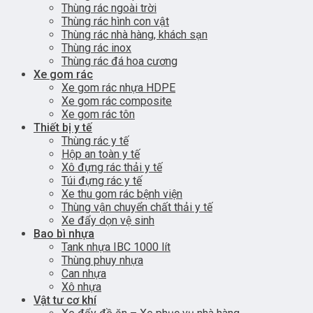
Thùng rác ngoài trời
Thùng rác hình con vật
Thùng rác nhà hàng, khách sạn
Thùng rác inox
Thùng rác đá hoa cương
Xe gom rác
Xe gom rác nhựa HDPE
Xe gom rác composite
Xe gom rác tôn
Thiết bị y tế
Thùng rác y tế
Hộp an toàn y tế
Xô đựng rác thải y tế
Túi đựng rác y tế
Xe thu gom rác bệnh viện
Thùng vận chuyển chất thải y tế
Xe đẩy dọn vệ sinh
Bao bì nhựa
Tank nhựa IBC 1000 lít
Thùng phuy nhựa
Can nhựa
Xô nhựa
Vật tư cơ khí