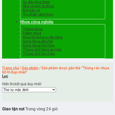
Xe đẩy lồng thép
Nhà vệ sinh di động
Bốt bảo vệ
Trụ phân cách Inox
Nhựa công nghiệp
Thùng nhựa
Pallet nhựa
Khay kệ dụng cụ đa năng
Sóng nhựa đặc/bít
Sóng nhựa hở/rỗng
Thùng chở hàng xe máy
Thùng chở chó mèo
Trang chủ
/
Sản phẩm
/
Sản phẩm được gắn thẻ “Thùng rác nhựa
60 lit đạp chân”
Lọc
Hiển thị kết quả duy nhất
Giao tận nơi
Trong vòng 24 giờ