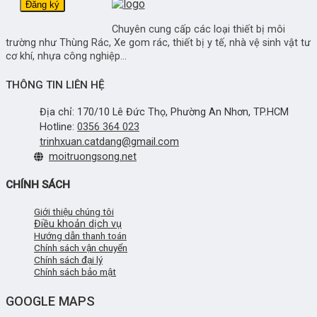
Chuyên cung cấp các loại thiết bị môi
trường như Thùng Rác, Xe gom rác, thiết bị y tế, nhà vệ sinh vật tư
cơ khí, nhựa công nghiệp...
THÔNG TIN LIÊN HỆ
Địa chỉ: 170/10 Lê Đức Thọ, Phường An Nhơn, TP.HCM
Hotline:
0356 364 023
trinhxuan.catdang@gmail.com
moitruongsong.net
CHÍNH SÁCH
Giới thiệu chúng tôi
Điều khoản dịch vụ
Hướng dẫn thanh toán
Chính sách vận chuyển
Chính sách đại lý
Chính sách bảo mật
GOOGLE MAPS