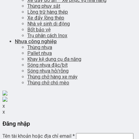
Xe đẩy đồ ăn – Xe phục vụ nhà hàng
Thùng phuy sắt
Lồng trữ hàng thép
Xe đẩy lồng thép
Nhà vệ sinh di động
Bốt bảo vệ
Trụ phân cách Inox
Nhựa công nghiệp
Thùng nhựa
Pallet nhựa
Khay kệ dụng cụ đa năng
Sóng nhựa đặc/bít
Sóng nhựa hở/rỗng
Thùng chở hàng xe máy
Thùng chở chó mèo
x
x
Đăng nhập
Tên tài khoản hoặc địa chỉ email
*