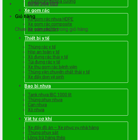
Thùng rác đá hoa cương
0356 364 023
Xe gom rác
Giỏ hàng
Xe gom rác nhựa HDPE
Xe gom rác composite
Chưa có sản phẩm trong giỏ hàng.
Xe gom rác tôn
Thiết bị y tế
Thùng rác y tế
Hộp an toàn y tế
Xô đựng rác thải y tế
Túi đựng rác y tế
Xe thu gom rác bệnh viện
Thùng vận chuyển chất thải y tế
Xe đẩy dọn vệ sinh
Bao bì nhựa
Tank nhựa IBC 1000 lít
Thùng phuy nhựa
Can nhựa
Xô nhựa
Vật tư cơ khí
Xe đẩy đồ ăn – Xe phục vụ nhà hàng
Thùng phuy sắt
Lồng trữ hàng thép