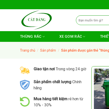
Skip
to
content
Tìm
kiếm:
THÙNG RÁC
XE GOM RÁC
THIẾT
Trang chủ
/
Sản phẩm
/
Sản phẩm được gắn thẻ “thùng
Giao tận nơi
Trong vòng 24 giờ
Sản phẩm chất lượng
Chính
hãng
Mua hàng tiết kiệm
rẻ hơn từ
10% - 30%