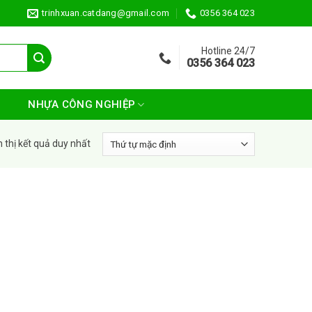
trinhxuan.catdang@gmail.com
0356 364 023
Hotline 24/7
0356 364 023
NHỰA CÔNG NGHIỆP
n thị kết quả duy nhất