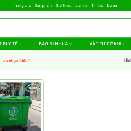
Trang chủ
Sản phẩm
Giới thiệu
Liên hệ
Tin tức
Dự án
 BỊ Y TẾ
BAO BÌ NHỰA
VẬT TƯ CƠ KHÍ
Hiể
 rác nhựa 660L”