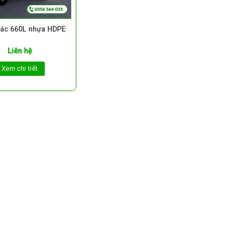
rác 660L nhựa HDPE
Liên hệ
Xem chi tiết