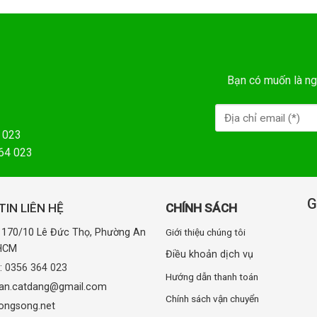
Bạn có muốn là ng
 023
364 023
G
IN LIÊN HỆ
CHÍNH SÁCH
: 170/10 Lê Đức Thọ, Phường An
Giới thiệu chúng tôi
.HCM
Điều khoản dịch vụ
e:
0356 364 023
Hướng dẫn thanh toán
uan.catdang@gmail.com
Chính sách vận chuyển
ongsong.net