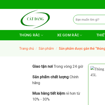
Skip
to
content
Tìm
kiếm:
THÙNG RÁC
XE GOM RÁC
THIẾT
Trang chủ
/
Sản phẩm
/
Sản phẩm được gắn thẻ “thùng
Giao tận nơi
Trong vòng 24 giờ
Sản phẩm chất lượng
Chính
hãng
Mua hàng tiết kiệm
rẻ hơn từ
10% - 30%