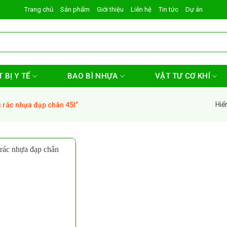
Trang chủ
Sản phẩm
Giới thiệu
Liên hệ
Tin tức
Dự án
 BỊ Y TẾ
BAO BÌ NHỰA
VẬT TƯ CƠ KHÍ
Hiể
 rác nhựa đạp chân 45l”