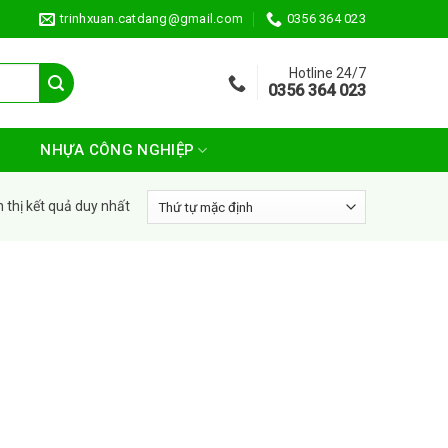
trinhxuan.catdang@gmail.com
0356 364 023
Hotline 24/7
0356 364 023
NHỰA CÔNG NGHIỆP
n thị kết quả duy nhất