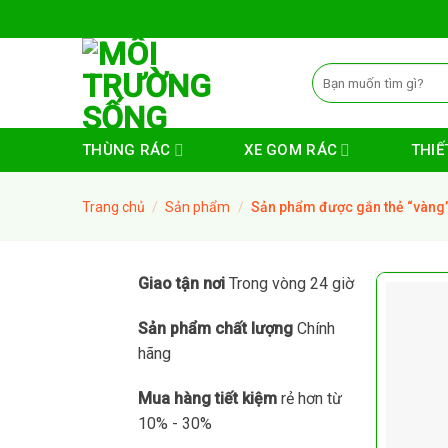
Skip
to
content
Tìm
kiếm:
THÙNG RÁC
XE GOM RÁC
THIẾT
Trang chủ
/
Sản phẩm
/
Sản phẩm được gắn thẻ “vàng
Giao tận nơi
Trong vòng 24 giờ
Sản phẩm chất lượng
Chính
hãng
Mua hàng tiết kiệm
rẻ hơn từ
10% - 30%