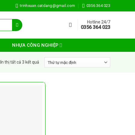
trinhxuan.catdang@gmail.com
0356 364 023
Hotline 24/7
0356 364 023
NHỰA CÔNG NGHIỆP
ển thị tất cả 3 kết quả