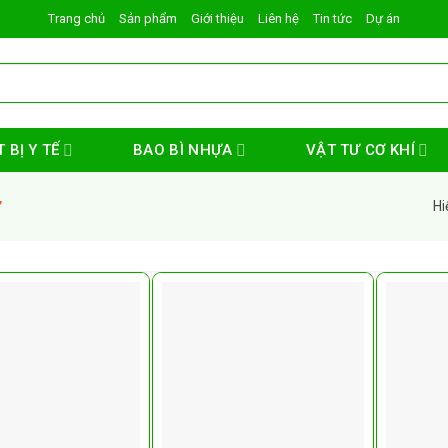
Trang chủ
Sản phẩm
Giới thiệu
Liên hệ
Tin tức
Dự án
 BỊ Y TẾ
BAO BÌ NHỰA
VẬT TƯ CƠ KHÍ
Hi
”