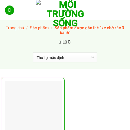
Skip
to
content
Trang chủ
/
Sản phẩm
/
Sản phẩm được gắn thẻ “xe chở rác 3
bánh”
LỌC