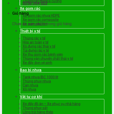
Thùng rác đá hoa cương
0356 364 023
Xe gom rác
Giỏ hàng
Xe gom rác nhựa HDPE
Xe gom rác composite
Chưa có sản phẩm trong giỏ hàng.
Xe gom rác tôn
Thiết bị y tế
Thùng rác y tế
Hộp an toàn y tế
Xô đựng rác thải y tế
Túi đựng rác y tế
Xe thu gom rác bệnh viện
Thùng vận chuyển chất thải y tế
Xe đẩy dọn vệ sinh
Bao bì nhựa
Tank nhựa IBC 1000 lít
Thùng phuy nhựa
Can nhựa
Xô nhựa
Vật tư cơ khí
Xe đẩy đồ ăn – Xe phục vụ nhà hàng
Thùng phuy sắt
Lồng trữ hàng thép