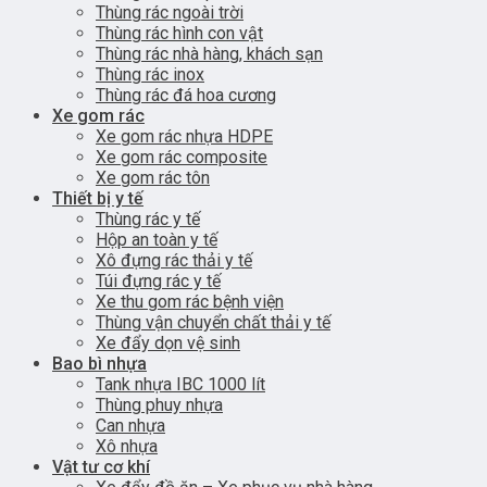
Thùng rác ngoài trời
Thùng rác hình con vật
Thùng rác nhà hàng, khách sạn
Thùng rác inox
Thùng rác đá hoa cương
Xe gom rác
Xe gom rác nhựa HDPE
Xe gom rác composite
Xe gom rác tôn
Thiết bị y tế
Thùng rác y tế
Hộp an toàn y tế
Xô đựng rác thải y tế
Túi đựng rác y tế
Xe thu gom rác bệnh viện
Thùng vận chuyển chất thải y tế
Xe đẩy dọn vệ sinh
Bao bì nhựa
Tank nhựa IBC 1000 lít
Thùng phuy nhựa
Can nhựa
Xô nhựa
Vật tư cơ khí