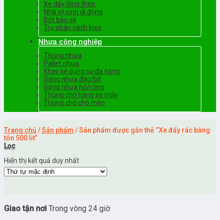
Xe đẩy lồng thép
Nhà vệ sinh di động
Bốt bảo vệ
Trụ phân cách Inox
Nhựa công nghiệp
Thùng nhựa
Pallet nhựa
Khay kệ dụng cụ đa năng
Sóng nhựa đặc/bít
Sóng nhựa hở/rỗng
Thùng chở hàng xe máy
Thùng chở chó mèo
Trang chủ
/
Sản phẩm
/
Sản phẩm được gắn thẻ “Xe đẩy rác bằng
tôn 500 lit”
Lọc
Hiển thị kết quả duy nhất
Giao tận nơi
Trong vòng 24 giờ