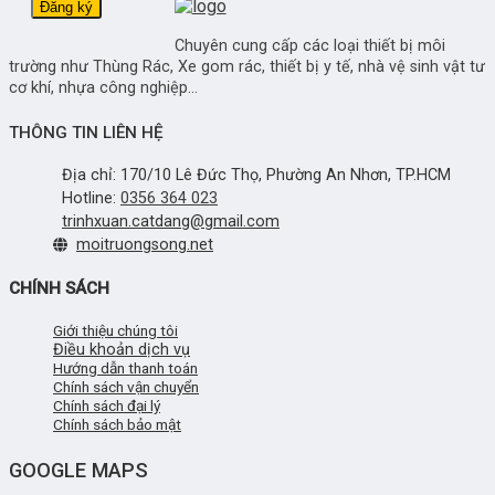
Chuyên cung cấp các loại thiết bị môi
trường như Thùng Rác, Xe gom rác, thiết bị y tế, nhà vệ sinh vật tư
cơ khí, nhựa công nghiệp...
THÔNG TIN LIÊN HỆ
Địa chỉ: 170/10 Lê Đức Thọ, Phường An Nhơn, TP.HCM
Hotline:
0356 364 023
trinhxuan.catdang@gmail.com
moitruongsong.net
CHÍNH SÁCH
Giới thiệu chúng tôi
Điều khoản dịch vụ
Hướng dẫn thanh toán
Chính sách vận chuyển
Chính sách đại lý
Chính sách bảo mật
GOOGLE MAPS