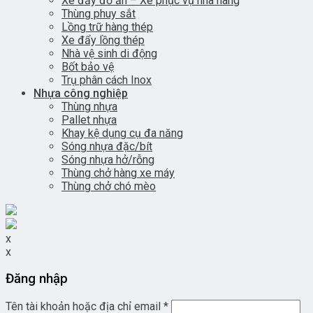
Xe đẩy đồ ăn – Xe phục vụ nhà hàng
Thùng phuy sắt
Lồng trữ hàng thép
Xe đẩy lồng thép
Nhà vệ sinh di động
Bốt bảo vệ
Trụ phân cách Inox
Nhựa công nghiệp
Thùng nhựa
Pallet nhựa
Khay kệ dụng cụ đa năng
Sóng nhựa đặc/bít
Sóng nhựa hở/rỗng
Thùng chở hàng xe máy
Thùng chở chó mèo
x
x
Đăng nhập
Tên tài khoản hoặc địa chỉ email
*