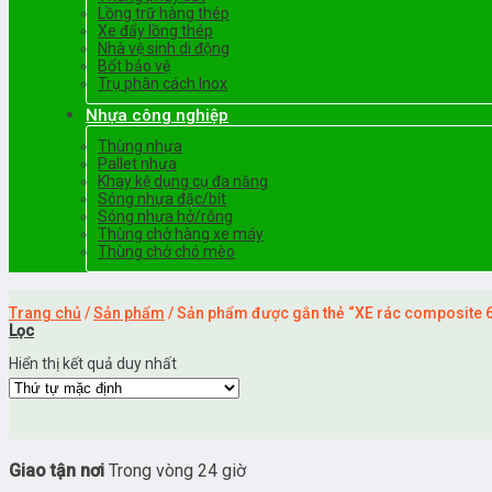
Lồng trữ hàng thép
Xe đẩy lồng thép
Nhà vệ sinh di động
Bốt bảo vệ
Trụ phân cách Inox
Nhựa công nghiệp
Thùng nhựa
Pallet nhựa
Khay kệ dụng cụ đa năng
Sóng nhựa đặc/bít
Sóng nhựa hở/rỗng
Thùng chở hàng xe máy
Thùng chở chó mèo
Trang chủ
/
Sản phẩm
/
Sản phẩm được gắn thẻ “XE rác composite 66
Lọc
Hiển thị kết quả duy nhất
Giao tận nơi
Trong vòng 24 giờ